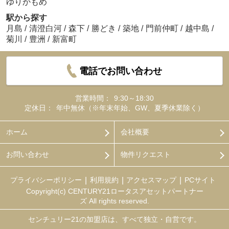
ゆりかもめ
駅から探す
月島
/
清澄白河
/
森下
/
勝どき
/
築地
/
門前仲町
/
越中島
/
菊川
/
豊洲
/
新富町
電話でお問い合わせ
営業時間：
9:30～18:30
定休日：
年中無休（※年末年始、GW、夏季休業除く）
ホーム
会社概要
お問い合わせ
物件リクエスト
プライバシーポリシー
利用規約
アクセスマップ
PCサイト
Copyright(c) CENTURY21ロータスアセットパートナー
ズ All rights reserved.
センチュリー21の加盟店は、すべて独立・自営です。