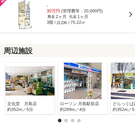
-
30万円
(管理費等：20,000円)
2ヶ月
1ヶ月
敷金
礼金
3階
75.22㎡
2LDK
周辺施設
文化堂 月島店
ローソン 月島駅前店
約352m／5分
約289m／4分
約352m／