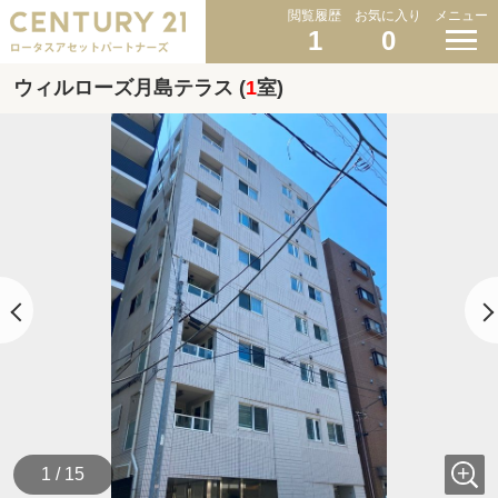
閲覧履歴
お気に入り
メニュー
1
0
ウィルローズ月島テラス (
1
室)
1 / 15