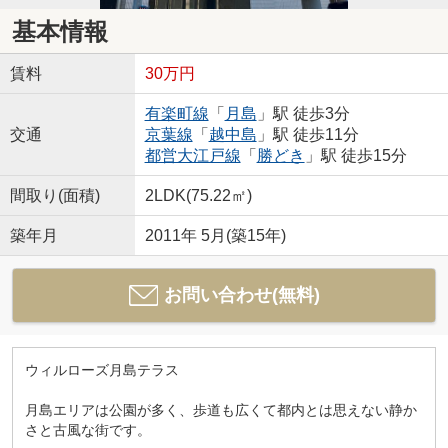
基本情報
賃料
30万円
有楽町線
「
月島
」駅 徒歩3分
交通
京葉線
「
越中島
」駅 徒歩11分
都営大江戸線
「
勝どき
」駅 徒歩15分
間取り(面積)
2LDK(75.22㎡)
築年月
2011年 5月(築15年)
お問い合わせ(無料)
ウィルローズ月島テラス
月島エリアは公園が多く、歩道も広くて都内とは思えない静か
さと古風な街です。