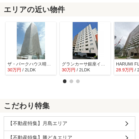
エリアの近い物件
ザ・パークハウス晴海タワーズティアロレジデンス
グランカーサ銀座イースト
30
万
円
/ 2LDK
30
万
円
/ 2LDK
28.9
万
円
/
こだわり特集
【不動産特集】月島エリア
【不動産特集】勝どきエリア