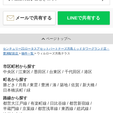
メールで共有する
LINEで共有する
ページトップへ
センチュリー21ロータスアセットパートナーズ月島ミッドタワーグランド店・
豊洲駅前店
>
物件一覧
>
ウィルローズ月島テラス
市区町村から探す
中央区
/
江東区
/
墨田区
/
台東区
/
千代田区
/
港区
町名から探す
勝どき
/
月島
/
東雲
/
豊洲
/
湊
/
築地
/
佐賀
/
新大橋
/
日本橋浜町
/
緑
路線から探す
都営大江戸線
/
有楽町線
/
日比谷線
/
都営新宿線
/
半蔵門線
/
京葉線
/
都営浅草線
/
東西線
/
総武線
/