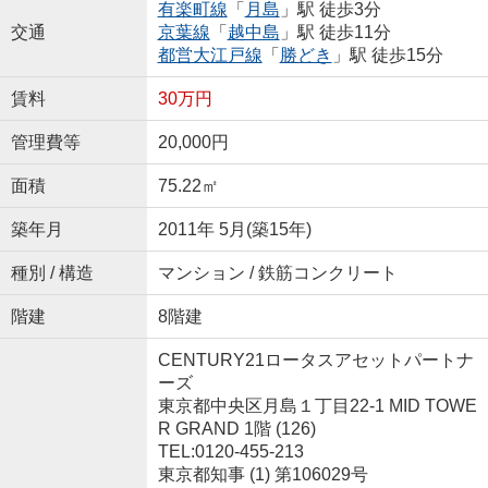
有楽町線
「
月島
」駅 徒歩3分
交通
京葉線
「
越中島
」駅 徒歩11分
都営大江戸線
「
勝どき
」駅 徒歩15分
賃料
30万円
管理費等
20,000円
面積
75.22㎡
築年月
2011年 5月(築15年)
種別 / 構造
マンション / 鉄筋コンクリート
階建
8階建
CENTURY21ロータスアセットパートナ
ーズ
東京都中央区月島１丁目22-1 MID TOWE
R GRAND 1階 (126)
TEL:0120-455-213
東京都知事 (1) 第106029号