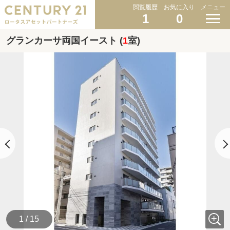
閲覧履歴
お気に入り
メニュー
1
0
グランカーサ両国イースト (
1
室)
1 / 15