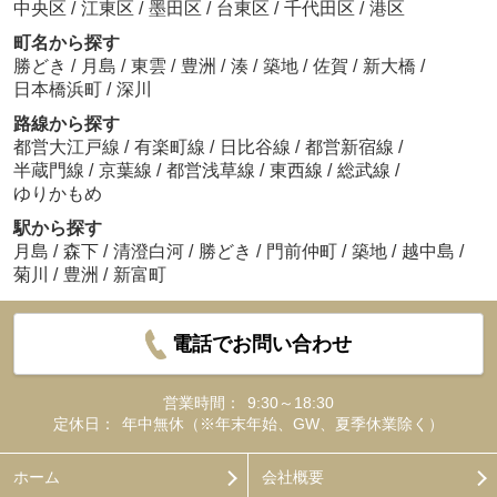
中央区
/
江東区
/
墨田区
/
台東区
/
千代田区
/
港区
町名から探す
勝どき
/
月島
/
東雲
/
豊洲
/
湊
/
築地
/
佐賀
/
新大橋
/
日本橋浜町
/
深川
路線から探す
都営大江戸線
/
有楽町線
/
日比谷線
/
都営新宿線
/
半蔵門線
/
京葉線
/
都営浅草線
/
東西線
/
総武線
/
ゆりかもめ
駅から探す
月島
/
森下
/
清澄白河
/
勝どき
/
門前仲町
/
築地
/
越中島
/
菊川
/
豊洲
/
新富町
電話でお問い合わせ
営業時間：
9:30～18:30
定休日：
年中無休（※年末年始、GW、夏季休業除く）
ホーム
会社概要