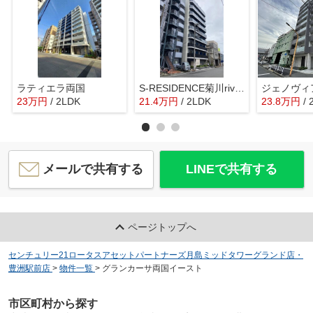
ラティエラ両国
S-RESIDENCE菊川rivie（エスレジデンス菊川リヴィエ）
23
万
円
/ 2LDK
21.4
万
円
/ 2LDK
23.8
万
円
/
メールで共有する
LINEで共有する
ページトップへ
センチュリー21ロータスアセットパートナーズ月島ミッドタワーグランド店・
豊洲駅前店
>
物件一覧
>
グランカーサ両国イースト
市区町村から探す