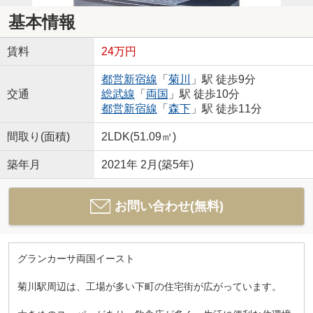
基本情報
賃料
24万円
都営新宿線
「
菊川
」駅 徒歩9分
交通
総武線
「
両国
」駅 徒歩10分
都営新宿線
「
森下
」駅 徒歩11分
間取り(面積)
2LDK(51.09㎡)
築年月
2021年 2月(築5年)
お問い合わせ(無料)
グランカーサ両国イースト
菊川駅周辺は、工場が多い下町の住宅街が広がっています。