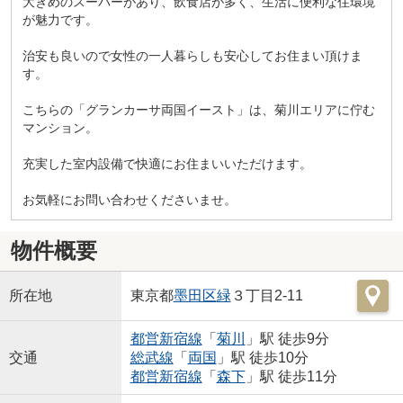
大きめのスーパーがあり、飲食店が多く、生活に便利な住環境
が魅力です。
治安も良いので女性の一人暮らしも安心してお住まい頂けま
す。
こちらの「グランカーサ両国イースト」は、菊川エリアに佇む
マンション。
充実した室内設備で快適にお住まいいただけます。
お気軽にお問い合わせくださいませ。
物件概要
所在地
東京都
墨田区
緑
３丁目2-11
都営新宿線
「
菊川
」駅 徒歩9分
交通
総武線
「
両国
」駅 徒歩10分
都営新宿線
「
森下
」駅 徒歩11分