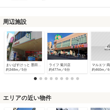
周辺施設
まいばすけっと 墨田緑3丁目店
ライフ 菊川店
マルエツ 
約348m／5分
約477m／6分
約460m／
エリアの近い物件