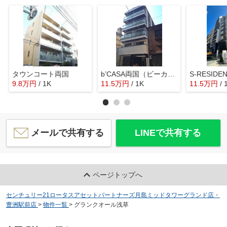
タウンコート両国
b’CASA両国（ビーカーサ両国）
9.8
万
円
/ 1K
11.5
万
円
/ 1K
11.5
万
円
/ 
メールで共有する
LINEで共有する
ページトップへ
センチュリー21ロータスアセットパートナーズ月島ミッドタワーグランド店・
豊洲駅前店
>
物件一覧
>
グランクオール浅草