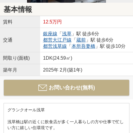
基本情報
賃料
12.5万円
銀座線
「
浅草
」駅 徒歩6分
交通
都営大江戸線
「
蔵前
」駅 徒歩6分
都営浅草線
「
本所吾妻橋
」駅 徒歩10分
間取り(面積)
1DK(24.59㎡)
築年月
2025年 2月(築1年)
お問い合わせ(無料)
グランクオール浅草
浅草橋は駅の近くに飲食店が多く一人暮らしの方や仕事で忙し
い方に嬉しい住環境です。