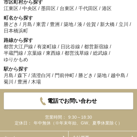
市区町村から探す
江東区
/
中央区
/
墨田区
/
台東区
/
千代田区
/
港区
町名から探す
勝どき
/
月島
/
東雲
/
豊洲
/
築地
/
湊
/
佐賀
/
新大橋
/
立川
/
日本橋浜町
路線から探す
都営大江戸線
/
有楽町線
/
日比谷線
/
都営新宿線
/
半蔵門線
/
京葉線
/
東西線
/
都営浅草線
/
総武線
/
ゆりかもめ
駅から探す
月島
/
森下
/
清澄白河
/
門前仲町
/
勝どき
/
築地
/
越中島
/
菊川
/
豊洲
/
木場
電話でお問い合わせ
営業時間：
9:30～18:30
定休日：
年中無休（※年末年始、GW、夏季休業除く）