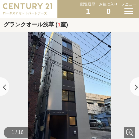
閲覧履歴
お気に入り
メニュー
1
0
グランクオール浅草 (
1
室)
1 / 16