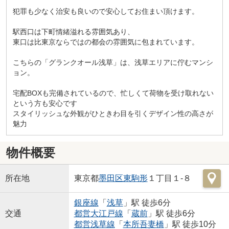
犯罪も少なく治安も良いので安心してお住まい頂けます。
駅西口は下町情緒溢れる雰囲気あり、
東口は比東京ならではの都会の雰囲気に包まれています。
こちらの「グランクオール浅草」は、浅草エリアに佇むマンシ
ョン。
宅配BOXも完備されているので、忙しくて荷物を受け取れない
という方も安心です
スタイリッシュな外観がひときわ目を引くデザイン性の高さが
魅力
物件概要
所在地
東京都
墨田区
東駒形
１丁目１-８
銀座線
「
浅草
」駅 徒歩6分
交通
都営大江戸線
「
蔵前
」駅 徒歩6分
都営浅草線
「
本所吾妻橋
」駅 徒歩10分