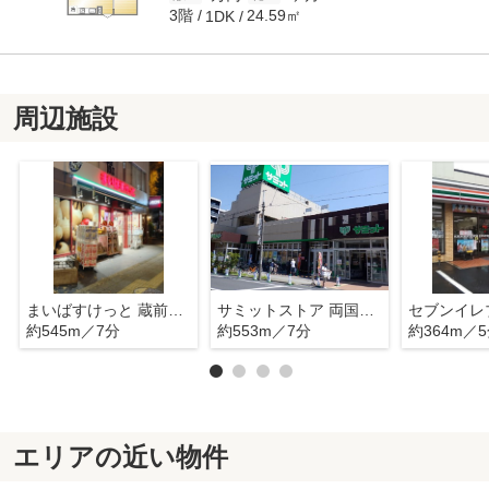
3階
24.59㎡
1DK
周辺施設
まいばすけっと 蔵前駅北店
サミットストア 両国石原店
約545m／7分
約553m／7分
約364m／
エリアの近い物件