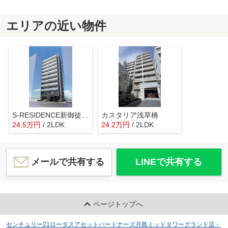
エリアの近い物件
S-RESIDENCE新御徒町chiaro(エスレジデンス新御徒町キアロ)
カスタリア浅草橋
24.5
万
円
/ 2LDK
24.2
万
円
/ 2LDK
メールで共有する
LINEで共有する
ページトップへ
センチュリー21ロータスアセットパートナーズ月島ミッドタワーグランド店・