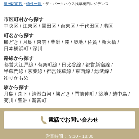
豊洲駅前店
>
物件一覧
>
ザ・パークハウス浅草橋西レジデンス
市区町村から探す
中央区
/
江東区
/
墨田区
/
台東区
/
千代田区
/
港区
町名から探す
勝どき
/
月島
/
東雲
/
豊洲
/
湊
/
築地
/
佐賀
/
新大橋
/
日本橋浜町
/
深川
路線から探す
都営大江戸線
/
有楽町線
/
日比谷線
/
都営新宿線
/
半蔵門線
/
京葉線
/
都営浅草線
/
東西線
/
総武線
/
ゆりかもめ
駅から探す
月島
/
森下
/
清澄白河
/
勝どき
/
門前仲町
/
築地
/
越中島
/
菊川
/
豊洲
/
新富町
電話でお問い合わせ
営業時間：
9:30～18:30