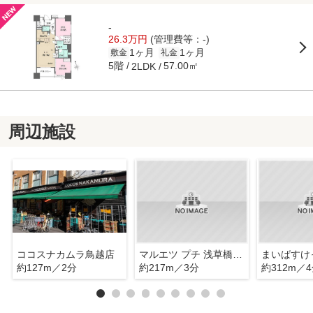
-
26.3万円
(管理費等：-)
1ヶ月
1ヶ月
敷金
礼金
5階
57.00㎡
2LDK
周辺施設
ココスナカムラ鳥越店
マルエツ プチ 浅草橋三丁目店
約127m／2分
約217m／3分
約312m／