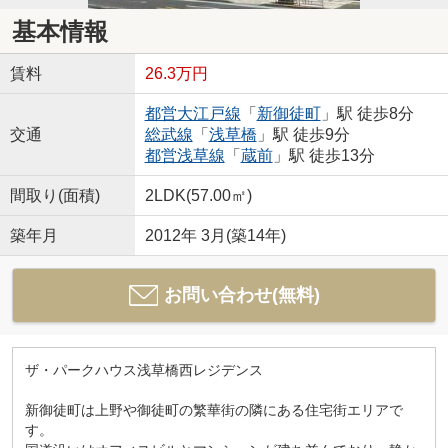
基本情報
賃料
26.3万円
都営大江戸線
「
新御徒町
」駅 徒歩8分
交通
総武線
「
浅草橋
」駅 徒歩9分
都営浅草線
「
蔵前
」駅 徒歩13分
間取り(面積)
2LDK(57.00㎡)
築年月
2012年 3月(築14年)
お問い合わせ(無料)
ザ・パークハウス浅草橋西レジデンス
新御徒町は上野や御徒町の繁華街の隣にある住宅街エリアで
す。