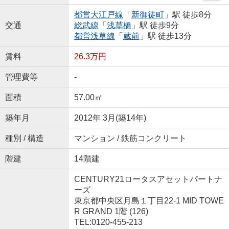
都営大江戸線
「
新御徒町
」駅 徒歩8分
交通
総武線
「
浅草橋
」駅 徒歩9分
都営浅草線
「
蔵前
」駅 徒歩13分
賃料
26.3万円
管理費等
-
面積
57.00㎡
築年月
2012年 3月(築14年)
種別 / 構造
マンション / 鉄筋コンクリート
階建
14階建
CENTURY21ロータスアセットパートナ
ーズ
東京都中央区月島１丁目22-1 MID TOWE
R GRAND 1階 (126)
TEL:0120-455-213