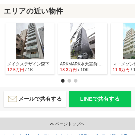
エリアの近い物件
メイクスデザイン森下
ARKMARK水天宮前I（アークマーク水天宮前I）
マ・メゾン
12.5
万
円
/ 1K
13.3
万
円
/ 1DK
11.6
万
円
/ 
メールで共有する
LINEで共有する
ページトップへ