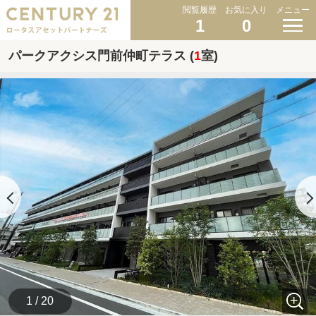
閲覧履歴
お気に入り
メニュー
1
0
パークアクシス門前仲町テラス (
1
室)
1 / 20