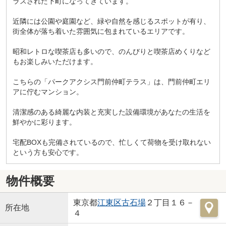
ラスされた下町になってきています。
近隣には公園や庭園など、緑や自然を感じるスポットが有り、
街全体が落ち着いた雰囲気に包まれているエリアです。
昭和レトロな喫茶店も多いので、のんびりと喫茶店めくりなど
もお楽しみいただけます。
こちらの「パークアクシス門前仲町テラス」は、門前仲町エリ
アに佇むマンション。
清潔感のある綺麗な内装と充実した設備環境があなたの生活を
鮮やかに彩ります。
宅配BOXも完備されているので、忙しくて荷物を受け取れない
という方も安心です。
物件概要
東京都
江東区
古石場
２丁目１６－
所在地
４