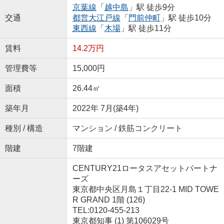
京葉線
「
越中島
」駅 徒歩9分
交通
都営大江戸線
「
門前仲町
」駅 徒歩10分
東西線
「
木場
」駅 徒歩11分
賃料
14.2万円
管理費等
15,000円
面積
26.44㎡
築年月
2022年 7月(築4年)
種別 / 構造
マンション / 鉄筋コンクリート
階建
7階建
CENTURY21ロータスアセットパートナ
ーズ
東京都中央区月島１丁目22-1 MID TOWE
R GRAND 1階 (126)
TEL:0120-455-213
東京都知事 (1) 第106029号