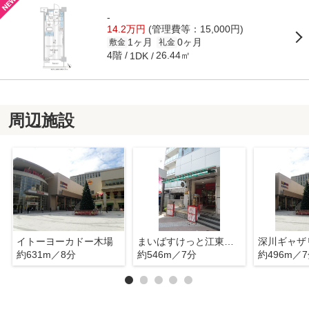
-
14.2万円
(管理費等：15,000円)
1ヶ月
0ヶ月
敷金
礼金
4階
26.44㎡
1DK
周辺施設
イトーヨーカドー木場
まいばすけっと江東富岡1丁目店
深川ギャザ
約631m／8分
約546m／7分
約496m／