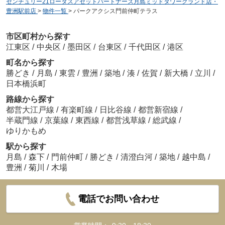
センチュリー21ロータスアセットパートナーズ月島ミッドタワーグランド店・
豊洲駅前店
>
物件一覧
>
パークアクシス門前仲町テラス
市区町村から探す
江東区
/
中央区
/
墨田区
/
台東区
/
千代田区
/
港区
町名から探す
勝どき
/
月島
/
東雲
/
豊洲
/
築地
/
湊
/
佐賀
/
新大橋
/
立川
/
日本橋浜町
路線から探す
都営大江戸線
/
有楽町線
/
日比谷線
/
都営新宿線
/
半蔵門線
/
京葉線
/
東西線
/
都営浅草線
/
総武線
/
ゆりかもめ
駅から探す
月島
/
森下
/
門前仲町
/
勝どき
/
清澄白河
/
築地
/
越中島
/
豊洲
/
菊川
/
木場
電話でお問い合わせ