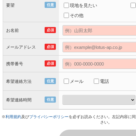
要望
任意
現地を見たい
その他
お名前
必須
メールアドレス
必須
携帯番号
必須
メール
電話
希望連絡方法
任意
希望連絡時間
任意
※
利用規約
及び
プライバシーポリシー
を必ずお読みください。左記内容に同
さい。