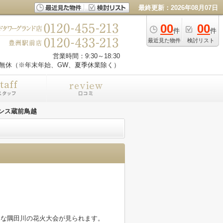
最終更新：2026年08月07日
00
00
件
件
最近見た物件
検討リスト
営業時間：9:30～18:30
無休（※年末年始、GW、夏季休業除く）
デンス蔵前鳥越
名な隅田川の花火大会が見られます。