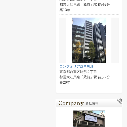
都営大江戸線「蔵前」駅 徒歩2分
築13年
コンフォリア浅草駒形
東京都台東区駒形２丁目
都営大江戸線「蔵前」駅 徒歩2分
築20年