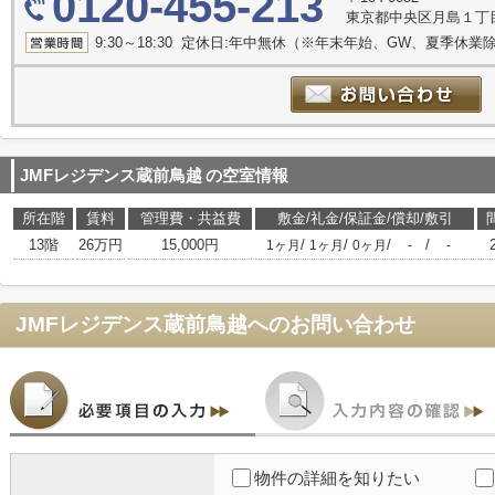
0120-455-213
東京都中央区月島１丁目22-1
9:30～18:30 定休日:年中無休（※年末年始、GW、夏季休業
JMFレジデンス蔵前鳥越
の空室情報
所在階
賃料
管理費・共益費
敷金/礼金/保証金/償却/敷引
13階
26万円
15,000円
/
/
/
/
1ヶ月
1ヶ月
0ヶ月
-
-
JMFレジデンス蔵前鳥越
へのお問い合わせ
物件の詳細を知りたい