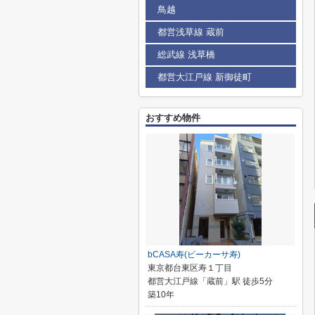
鳥越
都営浅草線 蔵前
総武線 浅草橋
都営大江戸線 新御徒町
おすすめ物件
bCASA寿(ビーカーサ寿)
東京都台東区寿１丁目
都営大江戸線「蔵前」駅 徒歩5分
築10年