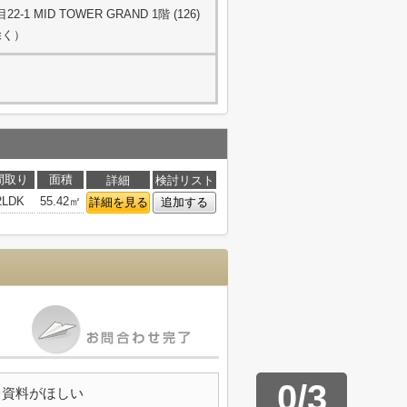
 MID TOWER GRAND 1階 (126)
除く）
間取り
面積
詳細
検討リスト
2LDK
55.42㎡
詳細を見る
追加する
0
/
3
資料がほしい