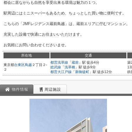
都会に居ながらも自然を享受出来る環境は魅力の１つ。
駅周辺にはミニスーパーもあるため、ちょっとした買い物に便利です。
こちらの「JMFレジデンス蔵前鳥越」は、蔵前エリアに佇むマンション。
充実した設備で快適にお住まいいただけます。
お気軽にお問い合わせくださいませ。
所在地
交通
都営浅草線
「
蔵前
」駅 徒歩4分
築
東京都
台東区
鳥越
２丁目２-
総武線
「
浅草橋
」駅 徒歩9分
1
２
都営大江戸線
「
新御徒町
」駅 徒歩12分
鉄
物件情報
周辺施設