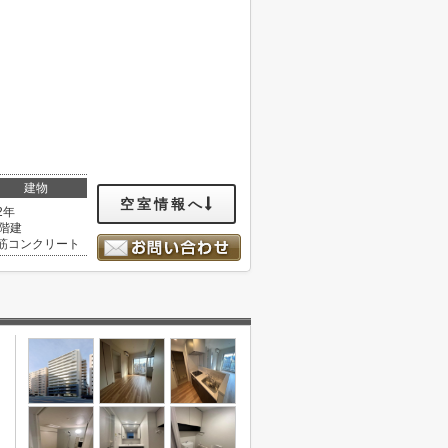
建物
空室情報へ
2年
3階建
筋コンクリート