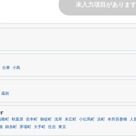
未入力項目がありま
台東
小島
蔵前
す
馬喰町
秋葉原
岩本町
御徒町
浅草
末広町
小伝馬町
浜町
本所吾妻橋
人
橋
錦糸町
茅場町
大手町
住吉
東京