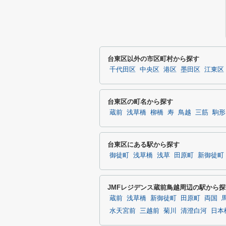
台東区以外の市区町村から探す
千代田区
中央区
港区
墨田区
江東区
台東区の町名から探す
蔵前
浅草橋
柳橋
寿
鳥越
三筋
駒形
台東区にある駅から探す
御徒町
浅草橋
浅草
田原町
新御徒町
JMFレジデンス蔵前鳥越周辺の駅から探
蔵前
浅草橋
新御徒町
田原町
両国
水天宮前
三越前
菊川
清澄白河
日本