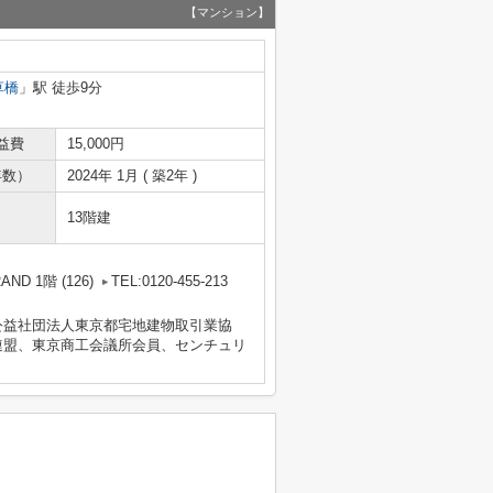
【マンション】
草橋
」駅 徒歩9分
益費
15,000円
年数）
2024年 1月 ( 築2年 )
13階建
D 1階 (126)
TEL:0120-455-213
公益社団法人東京都宅地建物取引業協
連盟、東京商工会議所会員、センチュリ