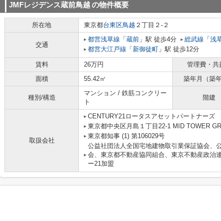
JMFレジデンス蔵前鳥越
の物件概要
所在地
東京都
台東区
鳥越
２丁目２-２
都営浅草線
「
蔵前
」駅 徒歩4分
総武線
「
浅
交通
都営大江戸線
「
新御徒町
」駅 徒歩12分
賃料
26万円
管理費・共
面積
55.42㎡
築年月（築
マンション / 鉄筋コンクリー
種別/構造
階建
ト
CENTURY21ロータスアセットパートナーズ
東京都中央区月島１丁目22-1 MID TOWER GRAN
東京都知事 (1) 第106029号
取扱会社
公益社団法人全国宅地建物取引業保証協会、
会、東京都不動産協同組合、東京不動産政治
ー21加盟