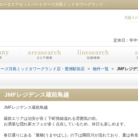
JMFレジデンス蔵前鳥越／センチュリー21ロータスアセットパートナーズ月島ミッドタワーグランド店・豊洲駅前店
定休日：年中
ナーズ月島ミッドタワーグランド店・豊洲駅前店
>
物件一覧
>
JMFレジ
JMFレジデンス蔵前鳥越
JMFレジデンス蔵前鳥越
蔵前エリアは治安が良く下町情緒溢れる雰囲気の街。
お洒落な隠れ家カフェが多く点在しているため、休日も楽しめます。
春日通りにある「厩橋(うまやばし)」の下は隅田川が流れており、夏は有