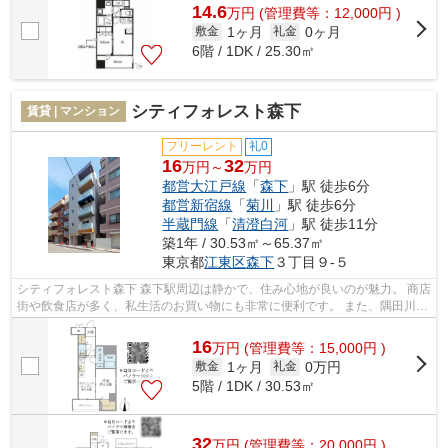
14.6
万
円
(管理費等：12,000円 )
1ヶ月
0ヶ月
敷金
礼金
6階 / 1DK / 25.30㎡
シティフォレスト森下
賃貸 | マンション
フリーレント
礼0
16
32
万円～
万円
都営大江戸線
「
森下
」駅 徒歩6分
都営新宿線
「
菊川
」駅 徒歩6分
半蔵門線
「
清澄白河
」駅 徒歩11分
築1年 / 30.53㎡～65.37㎡
東京都
江東区
森下
３丁目９-５
シティフォレスト森下 森下駅周辺は静かで、住み心地が良いのが魅力。 商店
街や飲食店が多く、私生活のお買い物にも非常に便利です。 また、隅田川が
近いので、都会に居ながらも自然...
16
万
円
(管理費等：15,000円 )
1ヶ月
0万円
敷金
礼金
5階 / 1DK / 30.53㎡
32
万
円
(管理費等：20,000円 )