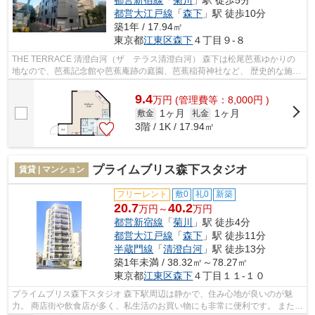
都営大江戸線
「
森下
」駅 徒歩10分
築1年 / 17.94㎡
東京都
江東区
森下
４丁目９-８
THE TERRACE 清澄⽩河（ザ テラス清澄白河） 森下は松尾芭蕉ゆかりの
地なので、芭蕉記念館や芭蕉庵跡の庭園、芭蕉稲荷神社など、 歴史的な施設
が多いエリアです。 また、駅前の飲み...
9.4
万
円
(管理費等：8,000円 )
1ヶ月
1ヶ月
敷金
礼金
3階 / 1K / 17.94㎡
プライムブリス森下スタジオ
賃貸 | マンション
フリーレント
敷0
礼0
新築
20.7
40.2
万円～
万円
都営新宿線
「
菊川
」駅 徒歩4分
都営大江戸線
「
森下
」駅 徒歩11分
半蔵門線
「
清澄白河
」駅 徒歩13分
築1年未満 / 38.32㎡～78.27㎡
東京都
江東区
森下
４丁目１１-１０
プライムブリス森下スタジオ 森下駅周辺は静かで、住み心地が良いのが魅
力。 商店街や飲食店が多く、私生活のお買い物にも非常に便利です。 また、