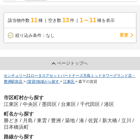
11
13
1～11
該当物件数
棟
空き数
件
棟を表示
変更
絞り込み条件：
なし
ページトップへ
センチュリー21ロータスアセットパートナーズ月島ミッドタワーグランド店・
豊洲駅前店
>
(賃貸)地域から探す
>
江東区
>
森下の賃貸
市区町村から探す
江東区
/
中央区
/
墨田区
/
台東区
/
千代田区
/
港区
町名から探す
勝どき
/
月島
/
東雲
/
豊洲
/
築地
/
湊
/
佐賀
/
新大橋
/
立川
/
日本橋浜町
路線から探す