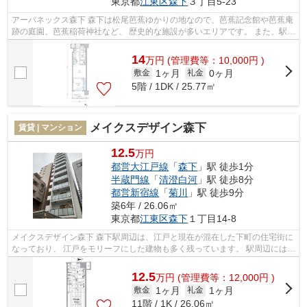
東京都
江東区
森下
３丁目5-23
アーバネックス森下 森下は松尾芭蕉ゆかりの地なので、芭蕉記念館や芭蕉庵
跡の庭園、芭蕉稲荷神社など、 歴史的な施設が多いエリアです。 また、駅前
の飲み屋や街中の建物も、江戸時...
14
万
円
(管理費等：10,000円 )
1ヶ月
0ヶ月
敷金
礼金
5階 / 1DK / 25.77㎡
メイクスデザイン森下
賃貸 | マンション
12.5
万円
都営大江戸線
「
森下
」駅 徒歩1分
半蔵門線
「
清澄白河
」駅 徒歩8分
都営新宿線
「
菊川
」駅 徒歩9分
築6年 / 26.06㎡
東京都
江東区
森下
１丁目14-8
メイクスデザイン森下 森下駅周辺は、江戸と現在が混在した下町の住宅街に
なっており、 江戸をモリーフにした建物も多く残っています。 駅周辺には江
東区芭蕉記念館や芭蕉庵史跡展望...
12.5
万
円
(管理費等：12,000円 )
1ヶ月
1ヶ月
敷金
礼金
11階 / 1K / 26.06㎡