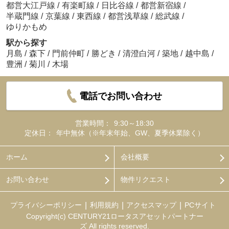
都営大江戸線
/
有楽町線
/
日比谷線
/
都営新宿線
/
半蔵門線
/
京葉線
/
東西線
/
都営浅草線
/
総武線
/
ゆりかもめ
駅から探す
月島
/
森下
/
門前仲町
/
勝どき
/
清澄白河
/
築地
/
越中島
/
豊洲
/
菊川
/
木場
電話でお問い合わせ
営業時間：
9:30～18:30
定休日：
年中無休（※年末年始、GW、夏季休業除く）
ホーム
会社概要
お問い合わせ
物件リクエスト
プライバシーポリシー
利用規約
アクセスマップ
PCサイト
Copyright(c) CENTURY21ロータスアセットパートナー
ズ All rights reserved.