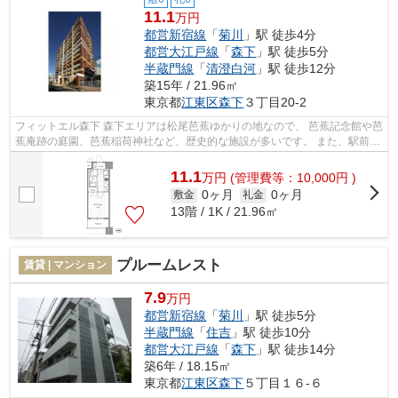
11.1
万円
都営新宿線
「
菊川
」駅 徒歩4分
都営大江戸線
「
森下
」駅 徒歩5分
半蔵門線
「
清澄白河
」駅 徒歩12分
築15年 / 21.96㎡
東京都
江東区
森下
３丁目20-2
フィットエル森下 森下エリアは松尾芭蕉ゆかりの地なので、 芭蕉記念館や芭
蕉庵跡の庭園、芭蕉稲荷神社など、歴史的な施設が多いです。 また、駅前の
飲み屋や街中の建物も、江戸時代...
11.1
万
円
(管理費等：10,000円 )
0ヶ月
0ヶ月
敷金
礼金
13階 / 1K / 21.96㎡
プルームレスト
賃貸 | マンション
7.9
万円
都営新宿線
「
菊川
」駅 徒歩5分
半蔵門線
「
住吉
」駅 徒歩10分
都営大江戸線
「
森下
」駅 徒歩14分
築6年 / 18.15㎡
東京都
江東区
森下
５丁目１６-６