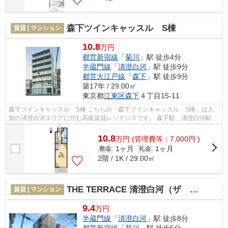
森下ツインキャッスル S棟
賃貸 | マンション
10.8
万円
都営新宿線
「
菊川
」駅 徒歩4分
半蔵門線
「
清澄白河
」駅 徒歩9分
都営大江戸線
「
森下
」駅 徒歩9分
築17年 / 29.00㎡
東京都
江東区
森下
４丁目15-11
森下ツインキャッスル S棟 こちらの「森下ツインキャッスル S棟」は人
気の清澄白河エリアに佇む高級賃貸レジデンスです。 森下駅、清澄白河駅、
菊川駅が徒歩圏内で利用可能なため ...
10.8
万
円
(管理費等：7,000円 )
1ヶ月
1ヶ月
敷金
礼金
2階 / 1K / 29.00㎡
THE TERRACE 清澄白河（ザ テラス清澄白河）
賃貸 | マンション
9.4
万円
半蔵門線
「
清澄白河
」駅 徒歩8分
都営新宿線
「
菊川
」駅 徒歩5分