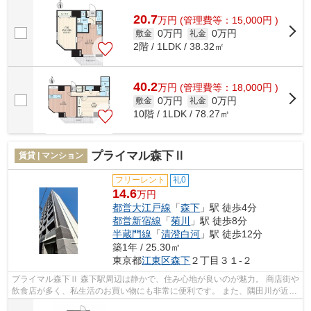
隅田川が近いので、都会に居ながら...
20.7
万
円
(管理費等：15,000円 )
0万円
0万円
敷金
礼金
2階 / 1LDK / 38.32㎡
40.2
万
円
(管理費等：18,000円 )
0万円
0万円
敷金
礼金
10階 / 1LDK / 78.27㎡
プライマル森下Ⅱ
賃貸 | マンション
フリーレント
礼0
14.6
万円
都営大江戸線
「
森下
」駅 徒歩4分
都営新宿線
「
菊川
」駅 徒歩8分
半蔵門線
「
清澄白河
」駅 徒歩12分
築1年 / 25.30㎡
東京都
江東区
森下
２丁目３１-２
プライマル森下Ⅱ 森下駅周辺は静かで、住み心地が良いのが魅力。 商店街や
飲食店が多く、私生活のお買い物にも非常に便利です。 また、隅田川が近い
ので、都会に居ながらも自然を...