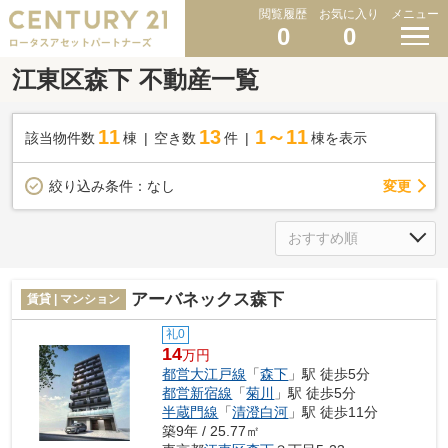
閲覧履歴
お気に入り
メニュー
0
0
江東区森下 不動産一覧
11
13
1～11
該当物件数
棟
空き数
件
棟を表示
変更
絞り込み条件：
なし
アーバネックス森下
賃貸 | マンション
礼0
14
万円
都営大江戸線
「
森下
」駅 徒歩5分
都営新宿線
「
菊川
」駅 徒歩5分
半蔵門線
「
清澄白河
」駅 徒歩11分
築9年 / 25.77㎡