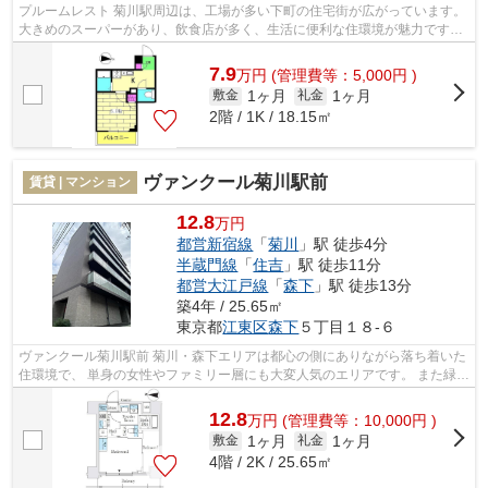
プルームレスト 菊川駅周辺は、工場が多い下町の住宅街が広がっています。
大きめのスーパーがあり、飲食店が多く、生活に便利な住環境が魅力です。
治安も良いので女性の一人暮ら...
7.9
万
円
(管理費等：5,000円 )
1ヶ月
1ヶ月
敷金
礼金
2階 / 1K / 18.15㎡
ヴァンクール菊川駅前
賃貸 | マンション
12.8
万円
都営新宿線
「
菊川
」駅 徒歩4分
半蔵門線
「
住吉
」駅 徒歩11分
都営大江戸線
「
森下
」駅 徒歩13分
築4年 / 25.65㎡
東京都
江東区
森下
５丁目１８-６
ヴァンクール菊川駅前 菊川・森下エリアは都心の側にありながら落ち着いた
住環境で、 単身の女性やファミリー層にも大変人気のエリアです。 また緑豊
かで、穏やかな雰囲気の町並みも...
12.8
万
円
(管理費等：10,000円 )
1ヶ月
1ヶ月
敷金
礼金
4階 / 2K / 25.65㎡