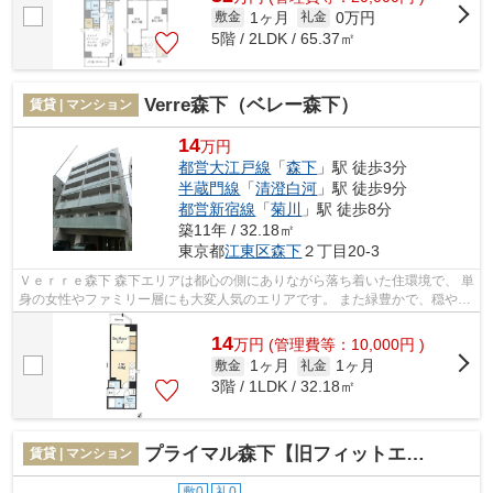
1ヶ月
0万円
敷金
礼金
5階 / 2LDK / 65.37㎡
Verre森下（ベレー森下）
賃貸 | マンション
14
万円
都営大江戸線
「
森下
」駅 徒歩3分
半蔵門線
「
清澄白河
」駅 徒歩9分
都営新宿線
「
菊川
」駅 徒歩8分
築11年 / 32.18㎡
東京都
江東区
森下
２丁目20-3
Ｖｅｒｒｅ森下 森下エリアは都心の側にありながら落ち着いた住環境で、 単
身の女性やファミリー層にも大変人気のエリアです。 また緑豊かで、穏やか
な雰囲気の町並みも人気の理由...
14
万
円
(管理費等：10,000円 )
1ヶ月
1ヶ月
敷金
礼金
3階 / 1LDK / 32.18㎡
プライマル森下【旧フィットエル森下】
賃貸 | マンション
敷0
礼0