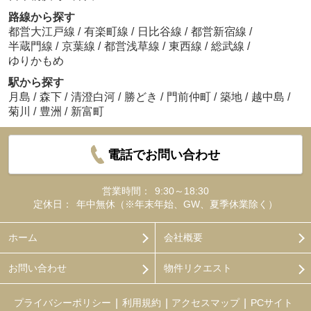
路線から探す
都営大江戸線
/
有楽町線
/
日比谷線
/
都営新宿線
/
半蔵門線
/
京葉線
/
都営浅草線
/
東西線
/
総武線
/
ゆりかもめ
駅から探す
月島
/
森下
/
清澄白河
/
勝どき
/
門前仲町
/
築地
/
越中島
/
菊川
/
豊洲
/
新富町
電話でお問い合わせ
営業時間：
9:30～18:30
定休日：
年中無休（※年末年始、GW、夏季休業除く）
ホーム
会社概要
お問い合わせ
物件リクエスト
プライバシーポリシー
利用規約
アクセスマップ
PCサイト