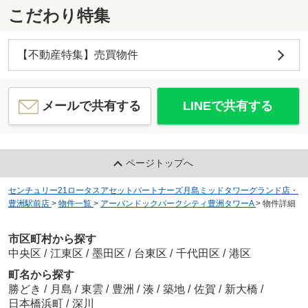
こだわり特集
【不動産特集】売買物件
メールで共有する
LINEで共有する
ページトップへ
センチュリー21ロータスアセットパートナーズ月島ミッドタワーグランド店・
豊洲駅前店
>
物件一覧
>
アーバンドックパークシティ豊洲タワーA
>
物件詳細
市区町村から探す
中央区
/
江東区
/
墨田区
/
台東区
/
千代田区
/
港区
町名から探す
勝どき
/
月島
/
東雲
/
豊洲
/
湊
/
築地
/
佐賀
/
新大橋
/
日本橋浜町
/
深川