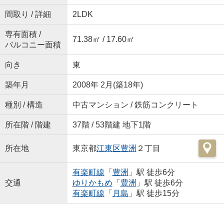
間取り / 詳細
2LDK
専有面積 /
71.38㎡ / 17.60㎡
バルコニー面積
向き
東
築年月
2008年 2月(築18年)
種別 / 構造
中古マンション / 鉄筋コンクリート
所在階 / 階建
37階 / 53階建 地下1階
所在地
東京都
江東区
豊洲
２丁目
有楽町線
「
豊洲
」駅 徒歩6分
交通
ゆりかもめ
「
豊洲
」駅 徒歩6分
有楽町線
「
月島
」駅 徒歩15分