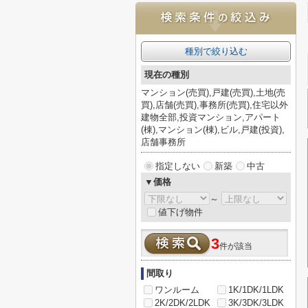
種別で絞り込む
現在の種別
マンション(売買),戸建(売買),土地(売
買),店舗(売買),事務所(売買),住宅以外
建物全部,投資マンション,アパート
(棟),マンション(棟),ビル,戸建(投資),
店舗事務所
指定しない
新築
中古
▼価格
～
値下げ物件
3
件が該当
間取り
ワンルーム
1K/1DK/1LDK
2K/2DK/2LDK
3K/3DK/3LDK