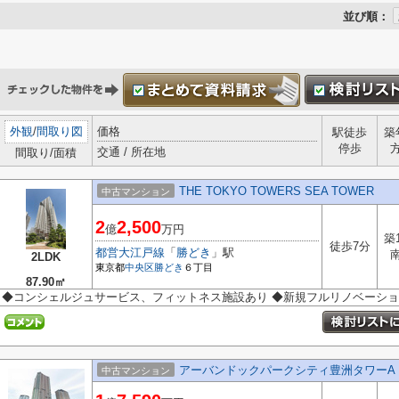
並び順：
外観
/
間取り図
価格
駅徒歩
築
停歩
交通 / 所在地
間取り/面積
THE TOKYO TOWERS SEA TOWER
中古マンション
2
2,500
億
万円
築
徒歩7分
都営大江戸線
「
勝どき
」駅
2LDK
東京都
中央区
勝どき
６丁目
87.90㎡
◆コンシェルジュサービス、フィットネス施設あり ◆新規フルリノベーショ
アーバンドックパークシティ豊洲タワーA
中古マンション