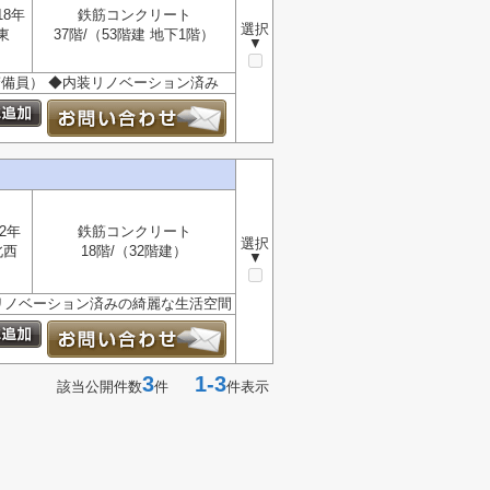
18年
鉄筋コンクリート
選択
東
37階/（53階建 地下1階）
▼
警備員） ◆内装リノベーション済み
2年
鉄筋コンクリート
選択
北西
18階/（32階建）
▼
リノベーション済みの綺麗な生活空間
3
1-3
該当公開件数
件
件表示