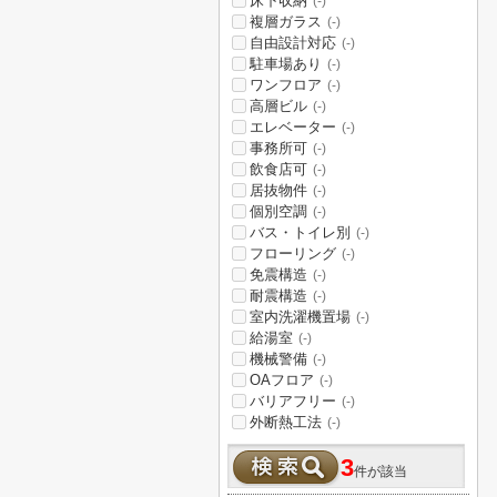
床下収納
(-)
複層ガラス
(-)
自由設計対応
(-)
駐車場あり
(-)
ワンフロア
(-)
高層ビル
(-)
エレベーター
(-)
事務所可
(-)
飲食店可
(-)
居抜物件
(-)
個別空調
(-)
バス・トイレ別
(-)
フローリング
(-)
免震構造
(-)
耐震構造
(-)
室内洗濯機置場
(-)
給湯室
(-)
機械警備
(-)
OAフロア
(-)
バリアフリー
(-)
外断熱工法
(-)
3
件が該当