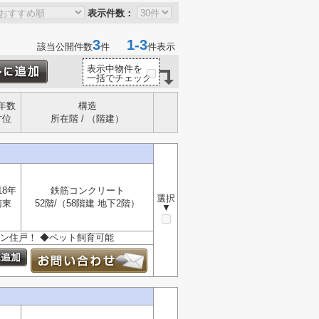
表示件数：
3
1-3
該当公開件数
件
件表示
表示中物件を
一括でチェック
年数
構造
方位
所在階 / （階建）
18年
鉄筋コンクリート
選択
南東
52階/（58階建 地下2階）
▼
ン住戸！ ◆ペット飼育可能