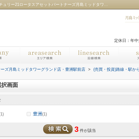
ゆりかもめゆりかもめの駅選択画面｜センチュリー21ロータスアセットパートナーズ月島ミッドタワーグランド店・豊洲駅前店
定休日：年中
ナーズ月島ミッドタワーグランド店・豊洲駅前店
>
(売買・投資)路線・駅か
選択画面
む
豊洲
(1)
(1)
3
件が該当