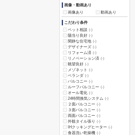
画像・動画あり
画像あり
動画あり
こだわり条件
ペット相談
(-)
陽当り良好
(-)
閑静な住宅地
(-)
デザイナーズ
(-)
リフォーム済
(-)
リノベーション済
(-)
眺望良好
(-)
メゾネット
(-)
ベランダ
(-)
バルコニー
(-)
ルーフバルコニー
(-)
オール電化
(-)
24時間換気システム
(-)
２面バルコニー
(-)
３面バルコニー
(-)
両面バルコニー
(-)
外観タイル張り
(-)
IHクッキングヒーター
(-)
食器洗い乾燥機
(-)