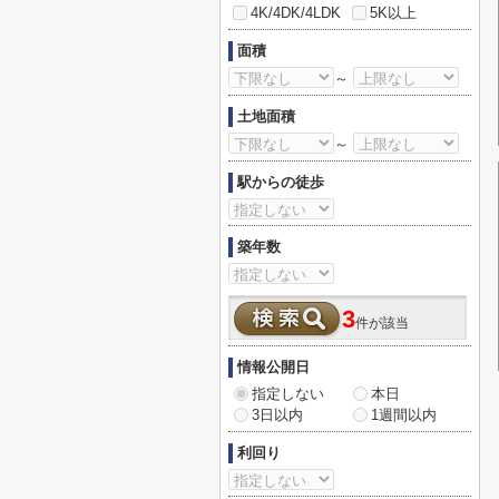
4K/4DK/4LDK
5K以上
面積
～
土地面積
～
駅からの徒歩
築年数
3
件が該当
情報公開日
指定しない
本日
3日以内
1週間以内
利回り