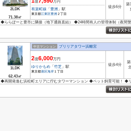
1
7,590
億
万円
築
徒歩6分
2LDK
有楽町線
「
豊洲
」駅
東京都
江東区
豊洲
２丁目
71.38㎡
◆ららぽーと豊市に隣接（地下通路直結） ◆24時間有人の管理体制（夜間
ブリリアタワー浜離宮
中古マンション
2
6,000
億
万円
築
徒歩4分
ゆりかもめ
「
竹芝
」駅
1LDK
東京都
港区
海岸
１丁目
62.43㎡
◆再開発進む浜松町エリアに佇むタワーマンション ◆ペット飼育可能！ ◆