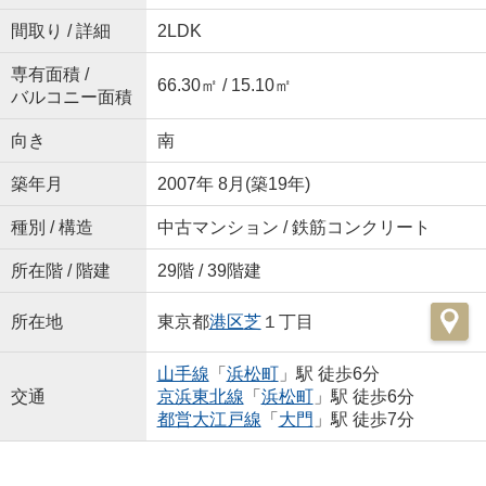
間取り / 詳細
2LDK
専有面積 /
66.30㎡ / 15.10㎡
バルコニー面積
向き
南
築年月
2007年 8月(築19年)
種別 / 構造
中古マンション / 鉄筋コンクリート
所在階 / 階建
29階 / 39階建
所在地
東京都
港区
芝
１丁目
山手線
「
浜松町
」駅 徒歩6分
交通
京浜東北線
「
浜松町
」駅 徒歩6分
都営大江戸線
「
大門
」駅 徒歩7分