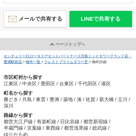
メールで共有する
LINEで共有する
ページトップへ
センチュリー21ロータスアセットパートナーズ月島ミッドタワーグランド店・
豊洲駅前店
>
物件一覧
>
クレストプライムタワー芝
>
物件詳細
市区町村から探す
江東区
/
中央区
/
墨田区
/
台東区
/
千代田区
/
港区
町名から探す
勝どき
/
月島
/
東雲
/
豊洲
/
築地
/
湊
/
佐賀
/
新大橋
/
立川
/
深川
路線から探す
都営大江戸線
/
有楽町線
/
日比谷線
/
都営新宿線
/
半蔵門線
/
京葉線
/
東西線
/
都営浅草線
/
総武線
/
ゆりかもめ