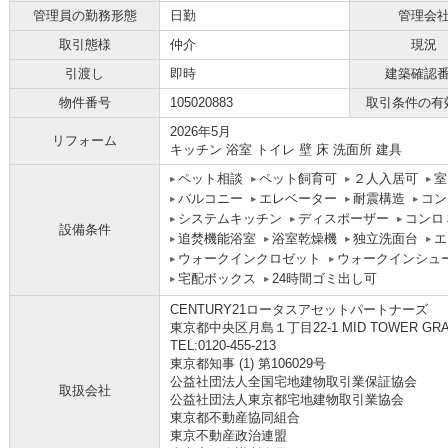
管理員の勤務形態
日勤
管理会
取引態様
仲介
現況
引渡し
即時
建築確認
物件番号
105020883
取引条件の有
2026年5月
リフォーム
キッチン 浴室 トイレ 壁 床 洗面所 建具
ペット相談
ペット飼育可
２人入居可
室
バルコニー
エレベーター
耐震構造
コン
システムキッチン
ディスポーザー
コンロ
設備条件
追焚機能浴室
浴室乾燥機
独立洗面台
エ
ウォークインクロゼット
ウォークインシュ
宅配ボックス
24時間ゴミ出し可
CENTURY21ロータスアセットパートナーズ
東京都中央区月島１丁目22-1 MID TOWER GRAND
TEL:0120-455-213
東京都知事 (1) 第106029号
公益社団法人全国宅地建物取引業保証協会
取扱会社
公益社団法人東京都宅地建物取引業協会
東京都不動産協同組合
東京不動産政治連盟