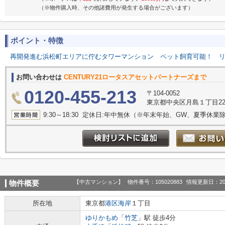
（※物件購入時、その他諸費用が発生する場合がございます）
ポイント・特徴
再開発進む浜松町エリアに佇むタワーマンション
ペット飼育可能！
お問い合わせは
CENTURY21ロータスアセットパートナーズまで
0120-455-213
〒104-0052
東京都中央区月島１丁目22-1 M
9:30～18:30 定休日:年中無休（※年末年始、GW、夏季休業
【中古マンション】
物件番号：105020883
情報更新日：20
物件概要
所在地
東京都
港区
海岸
１丁目
ゆりかもめ
「
竹芝
」駅 徒歩4分