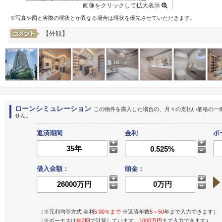
画像をクリックして拡大表示
※写真や図と実際の現状とが異なる場合は現状を優先させていただきます。
【外観】
ローンシミュレーション
この物件を購入した場合の、月々の支払い価格の一
せん。
返済期間
金利
ボ
借入金額：
頭金：
（※元利均等方式 金利
5.00％まで
※返済年数
5～50
年まで入力できます）
（※ボーナスは
年2回
で計算しています。
1000万円
まで入力できます）