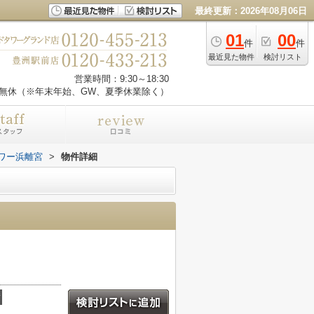
最終更新：2026年08月06日
01
00
件
件
最近見た物件
検討リスト
営業時間：9:30～18:30
無休（※年末年始、GW、夏季休業除く）
ワー浜離宮
>
物件詳細
積