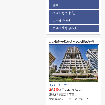
海岸
ゆりかもめ 竹芝
山手線 浜松町
京浜東北線 浜松町
この物件を見た方へのお勧め物件
芝パーク・タワー
2
980
億
万円 2LDK/67.20㎡
東京都港区芝３丁目
都営浅草線「三田」駅 徒歩2分