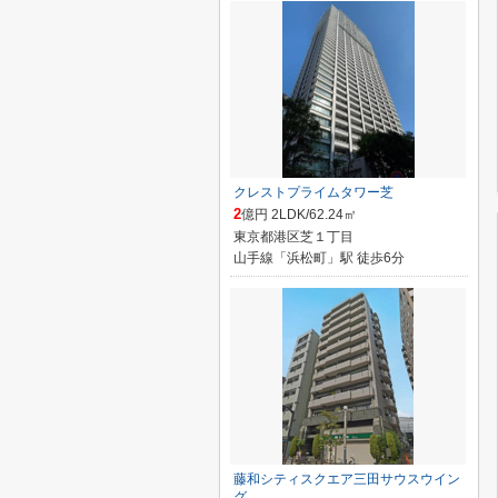
クレストプライムタワー芝
2
億円 2LDK/62.24㎡
東京都港区芝１丁目
山手線「浜松町」駅 徒歩6分
藤和シティスクエア三田サウスウイン
グ