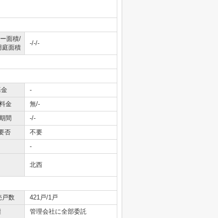
ー面積/
-/-/-
用庭面積
基金
-
料金
無/-
期間
-/-
要否
不要
-
北西
売戸数
421戸/1戸
態
管理会社に全部委託