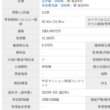
交通
山手線
「
浜松町
」駅 徒歩6分
京浜東北線
「
浜松町
」駅 徒歩6分
間取り/詳細
1LDK
専有面積/バルコニー面
ルーフバルコニ
62.43㎡/21.65㎡
積
テラス面積/専
価格
2億6,000万円
管理費
21,360円
修繕積立金
9,370円
修繕積立
権利金
-
駐車場/月額
土地の敷金/保証金
-/-
借地料/借地
土地権利
所有権
国土法届出
用途地域
-
地勢
中古マンション/鉄筋コンクリ
種別/構造
向き
ート
築年月（築年数）
2023年 9月 (築2年)
所在階/階建
18階/32階建
棟総戸数/販
管理組合有無
-
管理形