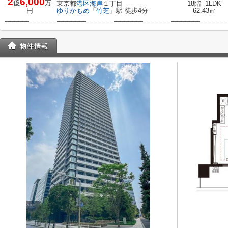
2
6,000
億
万
東京都
港区
海岸
１丁目
18階 1LDK
円
ゆりかもめ
「
竹芝
」駅 徒歩4分
62.43㎡