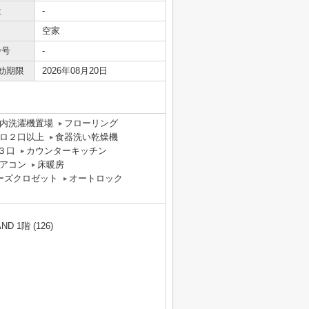
社
-
空家
番号
-
効期限
2026年08月20日
内洗濯機置場
フローリング
ロ２口以上
食器洗い乾燥機
３口
カウンターキッチン
アコン
床暖房
ーズクロゼット
オートロック
 1階 (126)