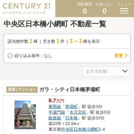
閲覧履歴
お気に入り
メニュー
0
0
中央区日本橋小網町 不動産一覧
1
1
1～1
該当物件数
棟
空き数
件
棟を表示
変更
絞り込み条件：
なし
ガラ・シティ日本橋茅場町
賃貸 | マンション
9.7
万円
東西線
「
茅場町
」駅 徒歩3分
半蔵門線
「
水天宮前
」駅 徒歩5分
銀座線
「
日本橋
」駅 徒歩10分
築22年 / 22.64㎡
東京都
中央区
日本橋小網町
1-4