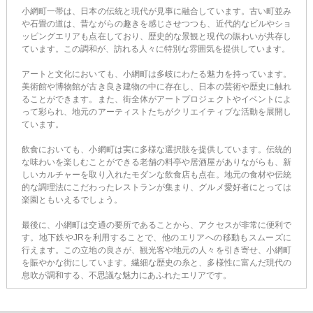
小網町一帯は、日本の伝統と現代が見事に融合しています。古い町並み
や石畳の道は、昔ながらの趣きを感じさせつつも、近代的なビルやショ
ッピングエリアも点在しており、歴史的な景観と現代の賑わいが共存し
ています。この調和が、訪れる人々に特別な雰囲気を提供しています。
アートと文化においても、小網町は多岐にわたる魅力を持っています。
美術館や博物館が古き良き建物の中に存在し、日本の芸術や歴史に触れ
ることができます。また、街全体がアートプロジェクトやイベントによ
って彩られ、地元のアーティストたちがクリエイティブな活動を展開し
ています。
飲食においても、小網町は実に多様な選択肢を提供しています。伝統的
な味わいを楽しむことができる老舗の料亭や居酒屋がありながらも、新
しいカルチャーを取り入れたモダンな飲食店も点在。地元の食材や伝統
的な調理法にこだわったレストランが集まり、グルメ愛好者にとっては
楽園ともいえるでしょう。
最後に、小網町は交通の要所であることから、アクセスが非常に便利で
す。地下鉄やJRを利用することで、他のエリアへの移動もスムーズに
行えます。この立地の良さが、観光客や地元の人々を引き寄せ、小網町
を賑やかな街にしています。繊細な歴史の糸と、多様性に富んだ現代の
息吹が調和する、不思議な魅力にあふれたエリアです。