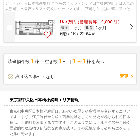
ガラ・シティ日本橋茅場町 こちらの『ガラ・シティ日本橋茅場町』は人気の
人形町、水天宮エリアの高級レジデンスです。 下町ならではの落ち着いた住
環境で、駅周辺には飲食店などのお...
9.7
万
円
(管理費等：9,000円 )
1ヶ月
2ヶ月
敷金
礼金
6階 / 1K / 22.64㎡
1
1
1～1
該当物件数
棟
空き数
件
棟を表示
変更
絞り込み条件：
なし
東京都中央区日本橋小網町エリア情報
東京都中央区日本橋小網町は、細やかな歴史や多様性が交錯するエリア
です。まず、江戸時代から続く商業地域としての歴史が感じられる日本
橋は、小網町を象徴する存在です。このエリアには、江戸時代から続く
歴史的な建造物や伝統的な商家が残り、その風情が歩く者を時空を超え
た旅に誘います。