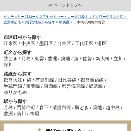
ページトップへ
センチュリー21ロータスアセットパートナーズ月島ミッドタワーグランド店・
豊洲駅前店
>
(賃貸)地域から探す
>
中央区
>
日本橋小網町の賃貸
市区町村から探す
江東区
/
中央区
/
墨田区
/
台東区
/
千代田区
/
港区
町名から探す
勝どき
/
月島
/
東雲
/
豊洲
/
築地
/
湊
/
佐賀
/
新大橋
/
立川
/
深川
路線から探す
都営大江戸線
/
有楽町線
/
日比谷線
/
都営新宿線
/
半蔵門線
/
京葉線
/
東西線
/
都営浅草線
/
総武線
/
ゆりかもめ
駅から探す
月島
/
門前仲町
/
森下
/
清澄白河
/
勝どき
/
築地
/
越中島
/
豊洲
/
菊川
/
木場