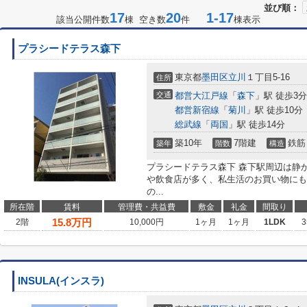
並び順：
17
20
1-17
該当公開件数
棟 空き数
件
棟表示
プラシードテラス森下
東京都
墨田区
立川
１丁目5-16
住所
交通
都営大江戸線
「
森下
」駅 徒歩3分
都営新宿線
「
菊川
」駅 徒歩10分
総武線
「
両国
」駅 徒歩14分
築10年
7階建
鉄筋
築年
階数
構造
プラシードテラス森下 森下駅周辺は静
や飲食店が多く、私生活のお買い物にも
の...
所在階
賃料
管理費・共益費
敷金
礼金
間取り
15.8
万円
2階
10,000円
1ヶ月
1ヶ月
1LDK
3
INSULA(インスラ)