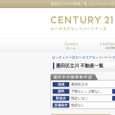
センチュリー21ロータスアセットパート
墨田区立川 不動産一覧
地域
墨田区立川
賃料
下限なし～上限なし
駅徒歩
指定しない
設備条件
指定なし