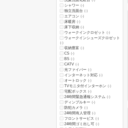
(-)
シャワー
(-)
独立洗面台
(-)
エアコン
(-)
床暖房
(-)
床下収納
(-)
ウォークインクロゼット
(-)
ウォークインシューズクロゼット
(-)
収納豊富
(-)
CS
(-)
BS
(-)
CATV
(-)
光ファイバー
(-)
インターネット対応
(-)
オートロック
(-)
TVモニタ付インターホン
(-)
宅配ボックス
(-)
24時間緊急通報システム
(-)
ディンプルキー
(-)
防犯カメラ
(-)
24時間有人管理
(-)
フロントサービス
(-)
24時間ゴミ出し可
(-)