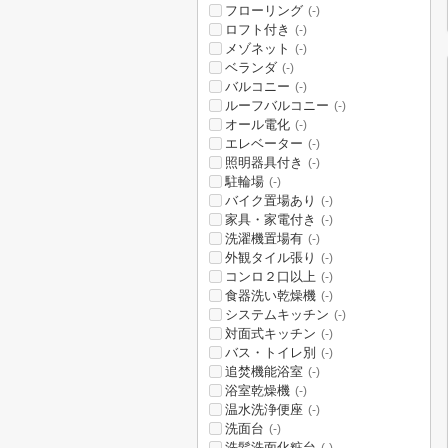
フローリング
(-)
ロフト付き
(-)
メゾネット
(-)
ベランダ
(-)
バルコニー
(-)
ルーフバルコニー
(-)
オール電化
(-)
エレベーター
(-)
照明器具付き
(-)
駐輪場
(-)
バイク置場あり
(-)
家具・家電付き
(-)
洗濯機置場有
(-)
外観タイル張り
(-)
コンロ２口以上
(-)
食器洗い乾燥機
(-)
システムキッチン
(-)
対面式キッチン
(-)
バス・トイレ別
(-)
追焚機能浴室
(-)
浴室乾燥機
(-)
温水洗浄便座
(-)
洗面台
(-)
洗髪洗面化粧台