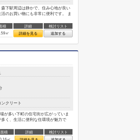
イン） 森下駅周辺は静かで、住み心地が良い
生活のお買い物にも非常に便利です。 ま
面積
詳細
検討リスト
5.59㎡
詳細を見る
追加する
１
分
コンクリート
辺は、工場が多い下町の住宅街が広がっていま
が多く、生活に便利な住環境が魅力で
面積
詳細
検討リスト
0.16㎡
詳細を見る
追加する