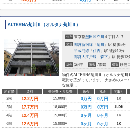
ALTERNA菊川Ⅱ（オルタナ菊川Ⅱ）
東京都
墨田区
立川
４丁目３-７
住所
交通
都営新宿線
「
菊川
」駅 徒歩5分
半蔵門線
「
住吉
」駅 徒歩10分
都営大江戸線
「
森下
」駅 徒歩13
築4年
7階建
鉄筋
築年
階数
構造
物件名ALTERNA菊川Ⅱ（オルタナ菊
宅街が広がっています。 大きめのスー
な住環...
所在階
賃料
管理費・共益費
敷金
礼金
間取り
12.2
万円
0万円
0万円
2階
15,000円
1K
17.7
万円
0万円
0万円
2階
18,000円
1LDK
12.4
万円
0ヶ月
0ヶ月
4階
15,000円
1K
12.6
万円
0ヶ月
0ヶ月
6階
15,000円
1K