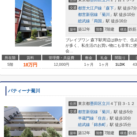
住所
交通
都営大江戸線
「
森下
」駅 徒歩7分
都営新宿線
「
菊川
」駅 徒歩10分
総武線
「
両国
」駅 徒歩16分
築12年
7階建
鉄筋
築年
階数
構造
ブレイブワン 森下駅周辺は静かで、住
が多く、私生活のお買い物にも非常に便
会...
所在階
賃料
管理費・共益費
敷金
礼金
間取り
18
万円
5階
12,000円
1ヶ月
1ヶ月
1LDK
4
パティーナ菊川
東京都
墨田区
立川
４丁目３-１２
住所
交通
都営新宿線
「
菊川
」駅 徒歩5分
半蔵門線
「
住吉
」駅 徒歩10分
総武線
「
錦糸町
」駅 徒歩15分
築12年
7階建
鉄筋
築年
階数
構造