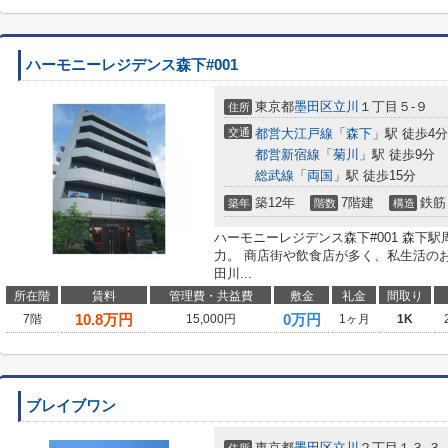
ハーモニーレジデンス森下#001
東京都
墨田区
立川
１丁目５-９
住所
交通
都営大江戸線
「
森下
」駅 徒歩4分
都営新宿線
「
菊川
」駅 徒歩9分
総武線
「
両国
」駅 徒歩15分
築12年
7階建
鉄筋
築年
階数
構造
ハーモニーレジデンス森下#001 森下
力。 商店街や飲食店が多く、私生活の
田川...
所在階
賃料
管理費・共益費
敷金
礼金
間取り
10.8
万円
0万円
7階
15,000円
1ヶ月
1K
ブレイブワン
東京都
墨田区
立川
２丁目１３-３