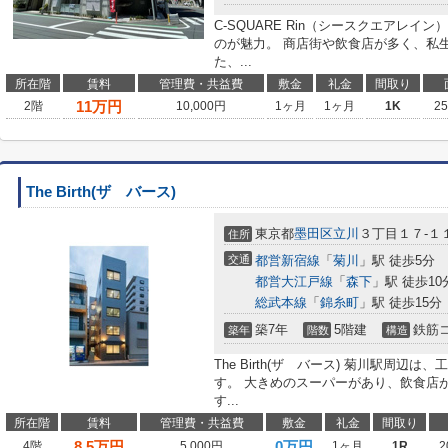
C-SQUARE Rin（シースクエアレ
のが魅力。 商店街や飲食店が多く、私
た、...
所在階
賃料
管理費・共益費
敷金
礼金
間取り
11
万円
2階
10,000円
1ヶ月
1ヶ月
1K
2
The Birth(ザ バース)
東京都
墨田区
立川
３丁目１７-１
住所
交通
都営新宿線
「
菊川
」駅 徒歩5分
都営大江戸線
「
森下
」駅 徒歩10
総武本線
「
錦糸町
」駅 徒歩15分
築7年
5階建
鉄筋
築年
階数
構造
The Birth(ザ バース) 菊川駅周
す。 大きめのスーパーがあり、飲食店
す...
所在階
賃料
管理費・共益費
敷金
礼金
間取り
8.5
万円
0万円
4階
5,000円
1ヶ月
1R
2