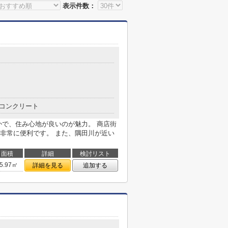
表示件数：
コンクリート
かで、住み心地が良いのが魅力。 商店街
非常に便利です。 また、隅田川が近い
面積
詳細
検討リスト
5.97㎡
詳細を見る
追加する