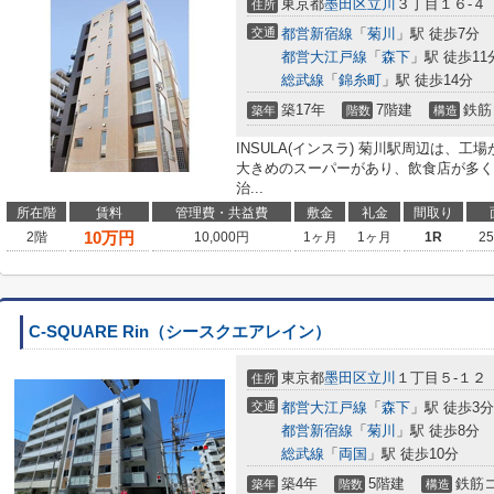
東京都
墨田区
立川
３丁目１６-４
住所
交通
都営新宿線
「
菊川
」駅 徒歩7分
都営大江戸線
「
森下
」駅 徒歩11
総武線
「
錦糸町
」駅 徒歩14分
築17年
7階建
鉄筋
築年
階数
構造
INSULA(インスラ) 菊川駅周辺は、
大きめのスーパーがあり、飲食店が多く
治...
所在階
賃料
管理費・共益費
敷金
礼金
間取り
10
万円
2階
10,000円
1ヶ月
1ヶ月
1R
2
C-SQUARE Rin（シースクエアレイン）
東京都
墨田区
立川
１丁目５-１２
住所
交通
都営大江戸線
「
森下
」駅 徒歩3分
都営新宿線
「
菊川
」駅 徒歩8分
総武線
「
両国
」駅 徒歩10分
築4年
5階建
鉄筋
築年
階数
構造