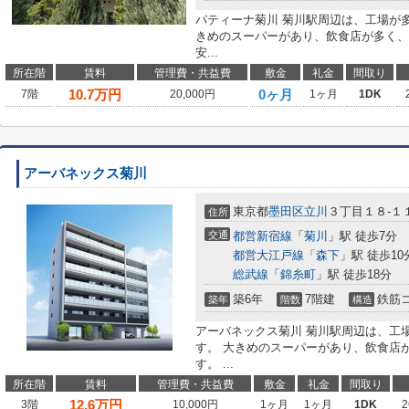
パティーナ菊川 菊川駅周辺は、工場が
きめのスーパーがあり、飲食店が多く、
安...
所在階
賃料
管理費・共益費
敷金
礼金
間取り
10.7
万円
0ヶ月
7階
20,000円
1ヶ月
1DK
アーバネックス菊川
東京都
墨田区
立川
３丁目１８-１
住所
交通
都営新宿線
「
菊川
」駅 徒歩7分
都営大江戸線
「
森下
」駅 徒歩10
総武線
「
錦糸町
」駅 徒歩18分
築6年
7階建
鉄筋
築年
階数
構造
アーバネックス菊川 菊川駅周辺は、工
す。 大きめのスーパーがあり、飲食店
す。 ...
所在階
賃料
管理費・共益費
敷金
礼金
間取り
12.6
万円
3階
10,000円
1ヶ月
1ヶ月
1DK
2