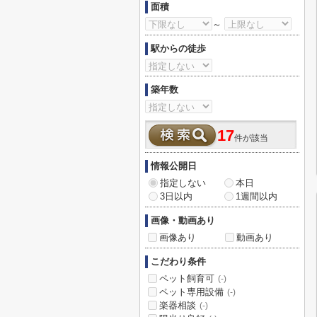
面積
～
駅からの徒歩
築年数
17
件が該当
情報公開日
指定しない
本日
3日以内
1週間以内
画像・動画あり
画像あり
動画あり
こだわり条件
ペット飼育可
(-)
ペット専用設備
(-)
楽器相談
(-)