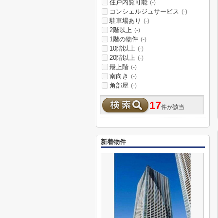
住戸内覧可能
(-)
コンシェルジュサービス
(-)
駐車場あり
(-)
2階以上
(-)
1階の物件
(-)
10階以上
(-)
20階以上
(-)
最上階
(-)
南向き
(-)
角部屋
(-)
17
件が該当
新着物件