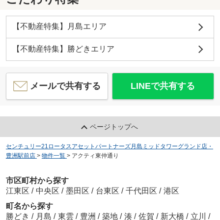
【不動産特集】月島エリア
【不動産特集】勝どきエリア
メールで共有する
LINEで共有する
ページトップへ
センチュリー21ロータスアセットパートナーズ月島ミッドタワーグランド店・
豊洲駅前店
>
物件一覧
>
アクティ東仲通り
市区町村から探す
江東区
/
中央区
/
墨田区
/
台東区
/
千代田区
/
港区
町名から探す
勝どき
/
月島
/
東雲
/
豊洲
/
築地
/
湊
/
佐賀
/
新大橋
/
立川
/