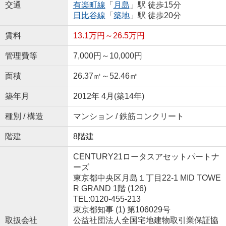
交通
有楽町線
「
月島
」駅 徒歩15分
日比谷線
「
築地
」駅 徒歩20分
賃料
13.1万円～26.5万円
管理費等
7,000円～10,000円
面積
26.37㎡～52.46㎡
築年月
2012年 4月(築14年)
種別 / 構造
マンション / 鉄筋コンクリート
階建
8階建
CENTURY21ロータスアセットパートナ
ーズ
東京都中央区月島１丁目22-1 MID TOWE
R GRAND 1階 (126)
TEL:0120-455-213
東京都知事 (1) 第106029号
取扱会社
公益社団法人全国宅地建物取引業保証協