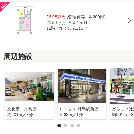
-
26.08万円
(管理費等：4,200円)
1ヶ月
1ヶ月
敷金
礼金
12階
71.15㎡
2LDK
周辺施設
文化堂 月島店
ローソン 月島駅前店
約201m／3分
約68m／1分
約201m／