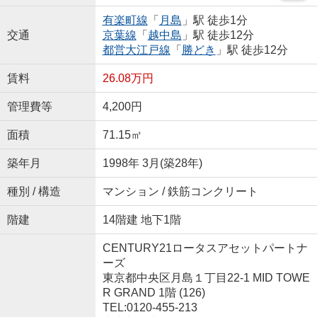
有楽町線
「
月島
」駅 徒歩1分
交通
京葉線
「
越中島
」駅 徒歩12分
都営大江戸線
「
勝どき
」駅 徒歩12分
賃料
26.08万円
管理費等
4,200円
面積
71.15㎡
築年月
1998年 3月(築28年)
種別 / 構造
マンション / 鉄筋コンクリート
階建
14階建 地下1階
CENTURY21ロータスアセットパートナ
ーズ
東京都中央区月島１丁目22-1 MID TOWE
R GRAND 1階 (126)
TEL:0120-455-213