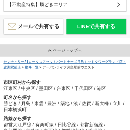
【不動産特集】勝どきエリア
メールで共有する
LINEで共有する
ページトップへ
センチュリー21ロータスアセットパートナーズ月島ミッドタワーグランド店・
豊洲駅前店
>
物件一覧
>
アーバンライフ月島駅前ウエスト
市区町村から探す
江東区
/
中央区
/
墨田区
/
台東区
/
千代田区
/
港区
町名から探す
勝どき
/
月島
/
東雲
/
豊洲
/
築地
/
湊
/
佐賀
/
新大橋
/
立川
/
日本橋浜町
路線から探す
都営大江戸線
/
有楽町線
/
日比谷線
/
都営新宿線
/