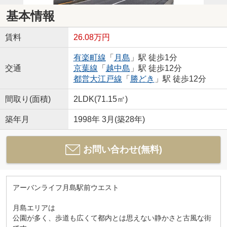
基本情報
賃料
26.08万円
有楽町線
「
月島
」駅 徒歩1分
交通
京葉線
「
越中島
」駅 徒歩12分
都営大江戸線
「
勝どき
」駅 徒歩12分
間取り(面積)
2LDK(71.15㎡)
築年月
1998年 3月(築28年)
お問い合わせ(無料)
アーバンライフ月島駅前ウエスト
月島エリアは
公園が多く、歩道も広くて都内とは思えない静かさと古風な街