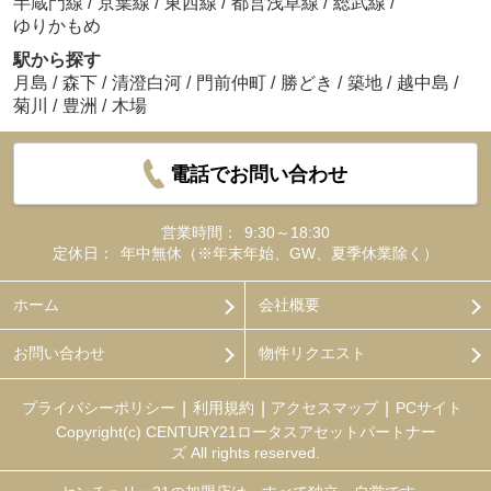
半蔵門線
/
京葉線
/
東西線
/
都営浅草線
/
総武線
/
ゆりかもめ
駅から探す
月島
/
森下
/
清澄白河
/
門前仲町
/
勝どき
/
築地
/
越中島
/
菊川
/
豊洲
/
木場
電話でお問い合わせ
営業時間：
9:30～18:30
定休日：
年中無休（※年末年始、GW、夏季休業除く）
ホーム
会社概要
お問い合わせ
物件リクエスト
プライバシーポリシー
利用規約
アクセスマップ
PCサイト
Copyright(c) CENTURY21ロータスアセットパートナー
ズ All rights reserved.