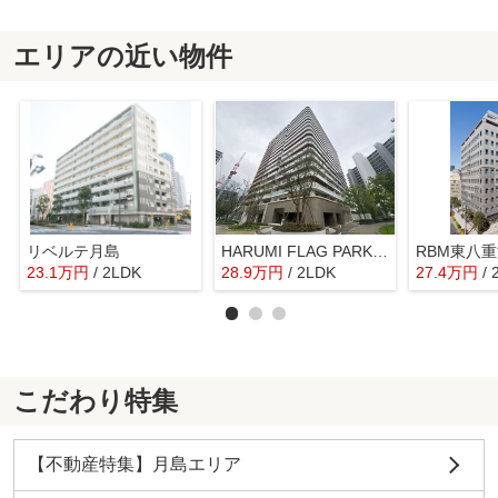
エリアの近い物件
リベルテ月島
HARUMI FLAG PARK VILLAGE C棟
23.1
万
円
/ 2LDK
28.9
万
円
/ 2LDK
27.4
万
円
/
こだわり特集
【不動産特集】月島エリア