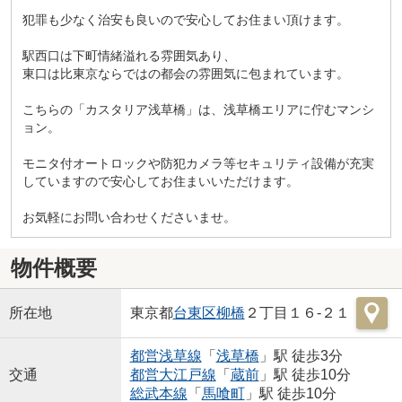
犯罪も少なく治安も良いので安心してお住まい頂けます。
駅西口は下町情緒溢れる雰囲気あり、
東口は比東京ならではの都会の雰囲気に包まれています。
こちらの「カスタリア浅草橋」は、浅草橋エリアに佇むマンシ
ョン。
モニタ付オートロックや防犯カメラ等セキュリティ設備が充実
していますので安心してお住まいいただけます。
お気軽にお問い合わせくださいませ。
物件概要
所在地
東京都
台東区
柳橋
２丁目１６-２１
都営浅草線
「
浅草橋
」駅 徒歩3分
交通
都営大江戸線
「
蔵前
」駅 徒歩10分
総武本線
「
馬喰町
」駅 徒歩10分