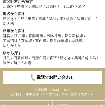
市区町村から探す
江東区
/
中央区
/
墨田区
/
台東区
/
千代田区
/
港区
町名から探す
勝どき
/
月島
/
東雲
/
豊洲
/
築地
/
湊
/
佐賀
/
深川
/
立川
/
新大橋
路線から探す
都営大江戸線
/
有楽町線
/
日比谷線
/
都営新宿線
/
半蔵門線
/
京葉線
/
東西線
/
都営浅草線
/
総武線
/
ゆりかもめ
駅から探す
月島
/
門前仲町
/
清澄白河
/
森下
/
勝どき
/
築地
/
越中島
/
豊洲
/
菊川
/
木場
電話でお問い合わせ
営業時間：
9:30～18:30
定休日：
年中無休（※年末年始、GW、夏季休業除く）