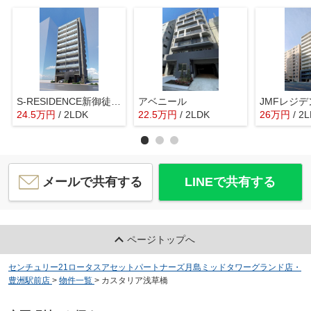
S-RESIDENCE新御徒町chiaro(エスレジデンス新御徒町キアロ)
アベニール
24.5
万
円
/ 2LDK
22.5
万
円
/ 2LDK
26
万
円
/ 2
メールで共有する
LINEで共有する
ページトップへ
センチュリー21ロータスアセットパートナーズ月島ミッドタワーグランド店・
豊洲駅前店
>
物件一覧
>
カスタリア浅草橋