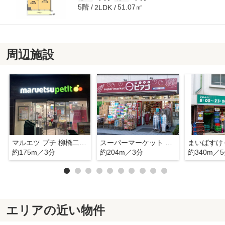
5階
51.07㎡
2LDK
周辺施設
マルエツ プチ 柳橋二丁目店
スーパーマーケット リコス 柳橋2丁目店
約175m／3分
約204m／3分
約340m／
エリアの近い物件