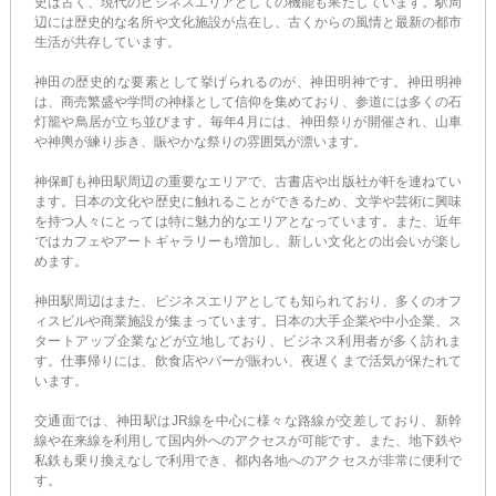
史は古く、現代のビジネスエリアとしての機能も果たしています。駅周
辺には歴史的な名所や文化施設が点在し、古くからの風情と最新の都市
生活が共存しています。
神田の歴史的な要素として挙げられるのが、神田明神です。神田明神
は、商売繁盛や学問の神様として信仰を集めており、参道には多くの石
灯籠や鳥居が立ち並びます。毎年4月には、神田祭りが開催され、山車
や神輿が練り歩き、賑やかな祭りの雰囲気が漂います。
神保町も神田駅周辺の重要なエリアで、古書店や出版社が軒を連ねてい
ます。日本の文化や歴史に触れることができるため、文学や芸術に興味
を持つ人々にとっては特に魅力的なエリアとなっています。また、近年
ではカフェやアートギャラリーも増加し、新しい文化との出会いが楽し
めます。
神田駅周辺はまた、ビジネスエリアとしても知られており、多くのオフ
ィスビルや商業施設が集まっています。日本の大手企業や中小企業、ス
タートアップ企業などが立地しており、ビジネス利用者が多く訪れま
す。仕事帰りには、飲食店やバーが賑わい、夜遅くまで活気が保たれて
います。
交通面では、神田駅はJR線を中心に様々な路線が交差しており、新幹
線や在来線を利用して国内外へのアクセスが可能です。また、地下鉄や
私鉄も乗り換えなしで利用でき、都内各地へのアクセスが非常に便利で
す。