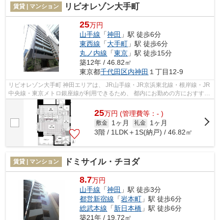
リビオレゾン大手町
賃貸 | マンション
25
万円
山手線
「
神田
」駅 徒歩6分
東西線
「
大手町
」駅 徒歩6分
丸ノ内線
「
東京
」駅 徒歩15分
築12年 / 46.82㎡
東京都
千代田区
内神田
１丁目12-9
リビオレゾン大手町 神田エリアは、 JR山手線・JR京浜東北線・根岸線・JR
中央線・東京メトロ銀座線が利用できるため、 都内にお勤めの方におすすめ
です。 ビジネスマン向けのお店が...
25
万
円
(管理費等：- )
1ヶ月
1ヶ月
敷金
礼金
3階 / 1LDK＋1S(納戸) / 46.82㎡
ドミサイル・チヨダ
賃貸 | マンション
8.7
万円
山手線
「
神田
」駅 徒歩3分
都営新宿線
「
岩本町
」駅 徒歩6分
総武本線
「
新日本橋
」駅 徒歩6分
築21年 / 19.72㎡