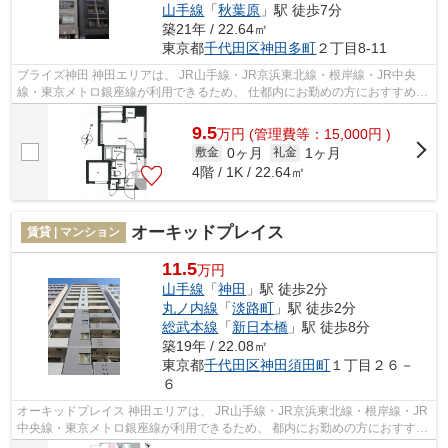
山手線
「
秋葉原
」駅 徒歩7分
築21年 / 22.64㎡
東京都
千代田区
神田多町
２丁目8-11
ブライズ神田 神田エリアは、 JR山手線・JR京浜東北線・根岸線・JR中央
線・東京メトロ銀座線が利用できるため、 仕都内にお勤めの方におすすめで
す。 飲食店や娯楽スポットも充実し...
9.5
万
円
(管理費等：15,000円 )
0ヶ月
1ヶ月
敷金
礼金
4階 / 1K / 22.64㎡
オーキッドプレイス
賃貸 | マンション
11.5
万円
山手線
「
神田
」駅 徒歩2分
丸ノ内線
「
淡路町
」駅 徒歩2分
総武本線
「
新日本橋
」駅 徒歩8分
築19年 / 22.08㎡
東京都
千代田区
神田須田町
１丁目２６－
６
オーキッドプレイス 神田エリアは、 JR山手線・JR京浜東北線・根岸線・JR
中央線・東京メトロ銀座線が利用できるため、 都内にお勤めの方におすすめ
です。 ビジネスマン向けのお店が...