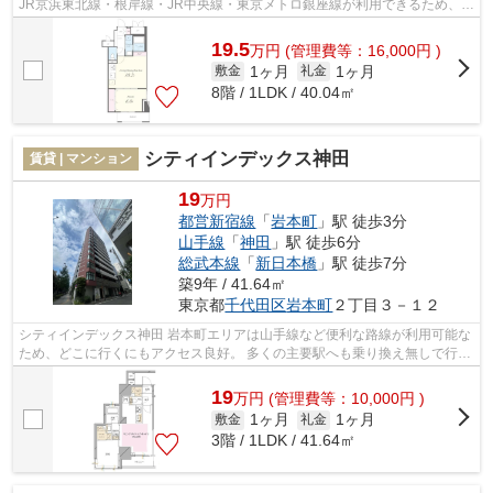
JR京浜東北線・根岸線・JR中央線・東京メトロ銀座線が利用できるため、
都内にお勤めの方におすすめです。 ビ...
19.5
万
円
(管理費等：16,000円 )
1ヶ月
1ヶ月
敷金
礼金
8階 / 1LDK / 40.04㎡
シティインデックス神田
賃貸 | マンション
19
万円
都営新宿線
「
岩本町
」駅 徒歩3分
山手線
「
神田
」駅 徒歩6分
総武本線
「
新日本橋
」駅 徒歩7分
築9年 / 41.64㎡
東京都
千代田区
岩本町
２丁目３－１２
シティインデックス神田 岩本町エリアは山手線など便利な路線が利用可能な
ため、どこに行くにもアクセス良好。 多くの主要駅へも乗り換え無しで行く
ことができます。 比較的治安は落...
19
万
円
(管理費等：10,000円 )
1ヶ月
1ヶ月
敷金
礼金
3階 / 1LDK / 41.64㎡