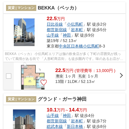
BEKKA（ベッカ）
賃貸 | マンション
22.5
万円
日比谷線
「
小伝馬町
」駅 徒歩2分
都営新宿線
「
岩本町
」駅 徒歩5分
山手線
「
神田
」駅 徒歩9分
築19年 / 52.13㎡
東京都
中央区
日本橋小伝馬町
8-3
BEKKA（ベッカ） 小伝馬町エリアは舗の飲食店が多く下町の雰囲気が残っ
ていて風情がある街で 「人形町商店街」も徒歩圏内です。味のあるお店がた
くさん集まっています。 スーパーや...
22.5
万
円
(管理費等：13,000円 )
1ヶ月
1ヶ月
敷金
礼金
13階 / 1LDK / 52.13㎡
グランド・ガーラ神田
賃貸 | マンション
10.1
14.4
万円～
万円
山手線
「
神田
」駅 徒歩4分
都営新宿線
「
岩本町
」駅 徒歩7分
総武本線
「
新日本橋
」駅 徒歩8分