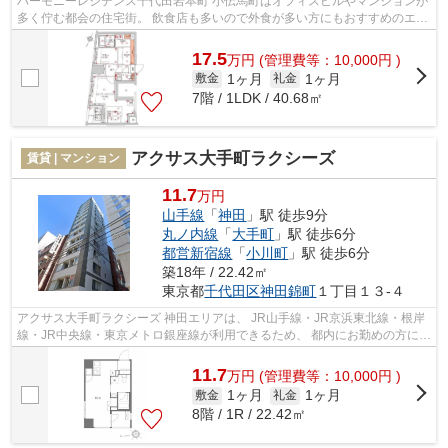
ハーモニーレジデンス千代田岩本町 小伝馬町はオフィスビルやマンションが
多く佇む都会の住宅街。 飲食店も多いので外食が多い方にもおすすめのエリ
アです。 治安が良いので女性の...
17.5
万
円
(管理費等：10,000円 )
1ヶ月
1ヶ月
敷金
礼金
7階 / 1LDK / 40.68㎡
アクサス大手町ラクシーズ
賃貸 | マンション
11.7
万円
山手線
「
神田
」駅 徒歩9分
丸ノ内線
「
大手町
」駅 徒歩6分
都営新宿線
「
小川町
」駅 徒歩6分
築18年 / 22.42㎡
東京都
千代田区
神田錦町
１丁目１３-４
アクサス大手町ラクシーズ 神田エリアは、 JR山手線・JR京浜東北線・根岸
線・JR中央線・東京メトロ銀座線が利用できるため、 都内にお勤めの方にお
すすめです。 ビジネスマン向けの...
11.7
万
円
(管理費等：10,000円 )
1ヶ月
1ヶ月
敷金
礼金
8階 / 1R / 22.42㎡