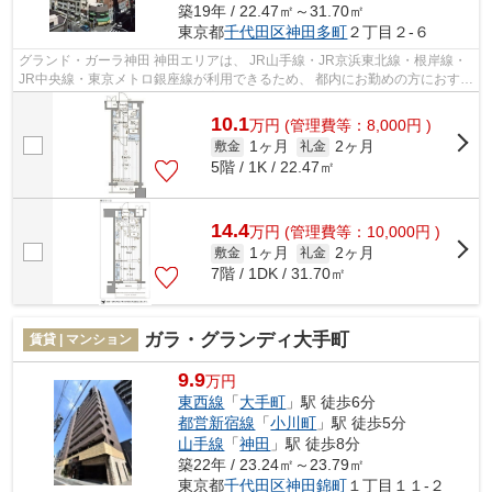
築19年 / 22.47㎡～31.70㎡
東京都
千代田区
神田多町
２丁目２-６
グランド・ガーラ神田 神田エリアは、 JR山手線・JR京浜東北線・根岸線・
JR中央線・東京メトロ銀座線が利用できるため、 都内にお勤めの方におすす
めです。 ビジネスマン向けのお店...
10.1
万
円
(管理費等：8,000円 )
1ヶ月
2ヶ月
敷金
礼金
5階 / 1K / 22.47㎡
14.4
万
円
(管理費等：10,000円 )
1ヶ月
2ヶ月
敷金
礼金
7階 / 1DK / 31.70㎡
ガラ・グランディ大手町
賃貸 | マンション
9.9
万円
東西線
「
大手町
」駅 徒歩6分
都営新宿線
「
小川町
」駅 徒歩5分
山手線
「
神田
」駅 徒歩8分
築22年 / 23.24㎡～23.79㎡
東京都
千代田区
神田錦町
１丁目１１-２