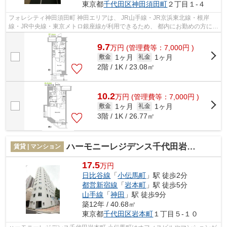
東京都
千代田区
神田須田町
２丁目１-４
フォレシティ神田須田町 神田エリアは、 JR山手線・JR京浜東北線・根岸
線・JR中央線・東京メトロ銀座線が利用できるため、 都内にお勤めの方にお
すすめです。 ビジネスマン向けのお...
9.7
万
円
(管理費等：7,000円 )
1ヶ月
1ヶ月
敷金
礼金
2階 / 1K / 23.08㎡
10.2
万
円
(管理費等：7,000円 )
1ヶ月
1ヶ月
敷金
礼金
3階 / 1K / 26.77㎡
ハーモニーレジデンス千代田岩本町
賃貸 | マンション
17.5
万円
日比谷線
「
小伝馬町
」駅 徒歩2分
都営新宿線
「
岩本町
」駅 徒歩5分
山手線
「
神田
」駅 徒歩9分
築12年 / 40.68㎡
東京都
千代田区
岩本町
１丁目５-１０