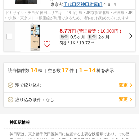
東京都
千代田区
神田紺屋町
４６-４
ドミサイル・チヨダ 神田エリアは、 JR山手線・JR京浜東北線・根岸線・JR
中央線・東京メトロ銀座線が利用できるため、 都内にお勤めの方におすすめ
です。 ビジネスマン向けのお店が...
8.7
万
円
(管理費等：10,000円 )
0.5ヶ月
2ヶ月
敷金
礼金
5階 / 1K / 19.72㎡
14
17
1～14
該当物件数
棟
空き数
件
棟を表示
駅で絞り込む
変更
変更
絞り込み条件：
なし
神田駅情報
神田駅は、東京都千代田区神田に位置する主要な鉄道駅であり、その歴