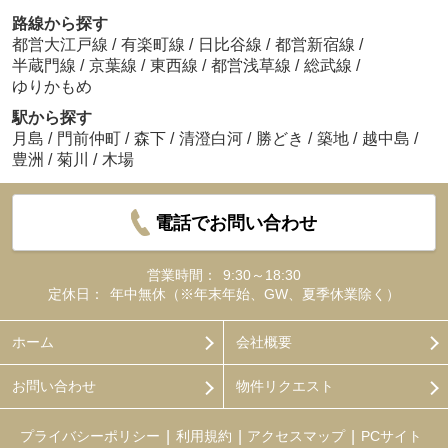
路線から探す
都営大江戸線
/
有楽町線
/
日比谷線
/
都営新宿線
/
半蔵門線
/
京葉線
/
東西線
/
都営浅草線
/
総武線
/
ゆりかもめ
駅から探す
月島
/
門前仲町
/
森下
/
清澄白河
/
勝どき
/
築地
/
越中島
/
豊洲
/
菊川
/
木場
電話でお問い合わせ
営業時間：
9:30～18:30
定休日：
年中無休（※年末年始、GW、夏季休業除く）
ホーム
会社概要
お問い合わせ
物件リクエスト
プライバシーポリシー
利用規約
アクセスマップ
PCサイト