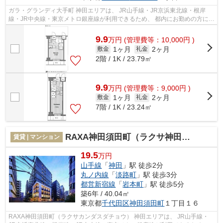
ガラ・グランディ大手町 神田エリアは、 JR山手線・JR京浜東北線・根岸
線・JR中央線・東京メトロ銀座線が利用できるため、 都内にお勤めの方にお
すすめです。 ビジネスマン向けのお...
9.9
万
円
(管理費等：10,000円 )
1ヶ月
2ヶ月
敷金
礼金
2階 / 1K / 23.79㎡
9.9
万
円
(管理費等：9,000円 )
1ヶ月
2ヶ月
敷金
礼金
7階 / 1K / 23.24㎡
RAXA神田須田町（ラクサ神田須田町）
賃貸 | マンション
19.5
万円
山手線
「
神田
」駅 徒歩2分
丸ノ内線
「
淡路町
」駅 徒歩3分
都営新宿線
「
岩本町
」駅 徒歩5分
築6年 / 40.04㎡
東京都
千代田区
神田須田町
１丁目１６
RAXA神田須田町（ラクサカンダスダチョウ） 神田エリアは、 JR山手線・