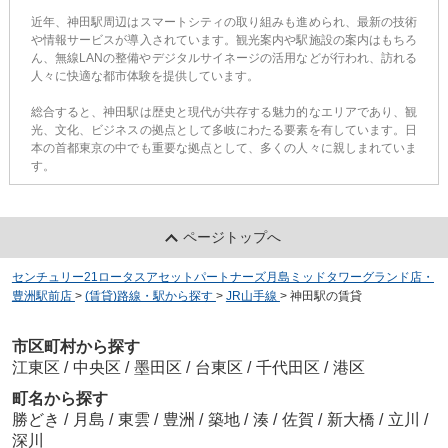
近年、神田駅周辺はスマートシティの取り組みも進められ、最新の技術
や情報サービスが導入されています。観光案内や駅施設の案内はもちろ
ん、無線LANの整備やデジタルサイネージの活用などが行われ、訪れる
人々に快適な都市体験を提供しています。
総合すると、神田駅は歴史と現代が共存する魅力的なエリアであり、観
光、文化、ビジネスの拠点として多岐にわたる要素を有しています。日
本の首都東京の中でも重要な拠点として、多くの人々に親しまれていま
す。
ページトップへ
センチュリー21ロータスアセットパートナーズ月島ミッドタワーグランド店・
豊洲駅前店
>
(賃貸)路線・駅から探す
>
JR山手線
>
神田駅の賃貸
市区町村から探す
江東区
/
中央区
/
墨田区
/
台東区
/
千代田区
/
港区
町名から探す
勝どき
/
月島
/
東雲
/
豊洲
/
築地
/
湊
/
佐賀
/
新大橋
/
立川
/
深川