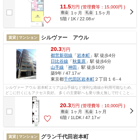
11.5
万
円
(管理費等：15,000円 )
1ヶ月
1.5ヶ月
敷金
礼金
5階 / 1K / 22.08㎡
シルヴァー アウル
賃貸 | マンション
20.3
万円
都営新宿線
「
岩本町
」駅 徒歩4分
日比谷線
「
秋葉原
」駅 徒歩6分
山手線
「
神田
」駅 徒歩10分
築9年 / 47.17㎡
東京都
千代田区
岩本町
２丁目１６-４
シルヴァー アウル 岩本町エリアは山手線など便利な路線が利用可能なため、
どこに行くにもアクセス良好。 多くの主要駅へも乗り換え無しで行くことが
できます。 比較的治安は落ち着...
20.3
万
円
(管理費等：10,000円 )
1ヶ月
1ヶ月
敷金
礼金
6階 / 1LDK / 47.17㎡
グラン千代田岩本町
賃貸 | マンション