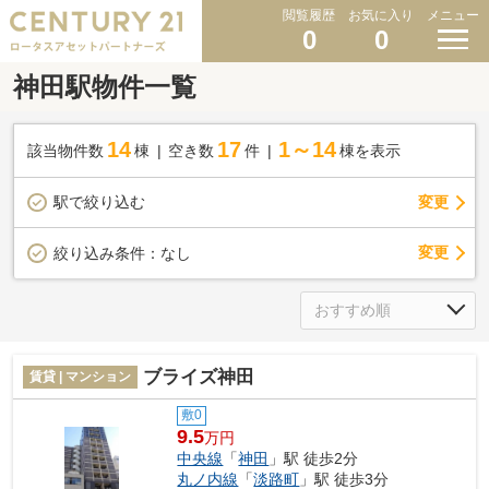
閲覧履歴
お気に入り
メニュー
0
0
神田駅物件一覧
14
17
1～14
該当物件数
棟
空き数
件
棟を表示
駅で絞り込む
変更
変更
絞り込み条件：
なし
ブライズ神田
賃貸 | マンション
敷0
9.5
万円
中央線
「
神田
」駅 徒歩2分
丸ノ内線
「
淡路町
」駅 徒歩3分