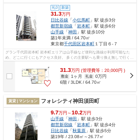
礼0
新築
31.3
万円
日比谷線
「
小伝馬町
」駅 徒歩3分
都営新宿線
「
岩本町
」駅 徒歩6分
山手線
「
神田
」駅 徒歩10分
築1年未満 / 64.70㎡
東京都
千代田区
岩本町
１丁目６-７
グラン千代田岩本町 岩本町エリアは山手線など便利な路線が利用可能なた
め、どこに行くにもアクセス良好。 多くの主要駅へも乗り換え無しで行くこ
とができます。 比較的治安は落ち着...
31.3
万
円
(管理費等：20,000円 )
1ヶ月
0万円
敷金
礼金
6階 / 3LDK / 64.70㎡
フォレシティ神田須田町
賃貸 | マンション
9.7
10.2
万円～
万円
山手線
「
神田
」駅 徒歩3分
都営新宿線
「
岩本町
」駅 徒歩4分
日比谷線
「
秋葉原
」駅 徒歩5分
築19年 / 23.08㎡～26.77㎡