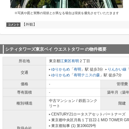
※写真や図と実際の現状とが異なる場合は現状を優先させていただきます
【外観】
コメント
シティタワーズ東京ベイ ウエストタワー
の物件概要
所在地
東京都
江東区
有明
２丁目
ゆりかもめ
「
有明
」駅 徒歩3分
りんかい線
交通
ゆりかもめ
「
有明テニスの森
」駅 徒歩7分
価格
-
管理費
専有面積
-
築年月（築
中古マンション / 鉄筋コンク
種別/構造
階建
リート
CENTURY21ロータスアセットパートナーズ
東京都中央区月島１丁目22-1 MID TOWER GRAN
東京都知事 (1) 第106029号
取扱会社