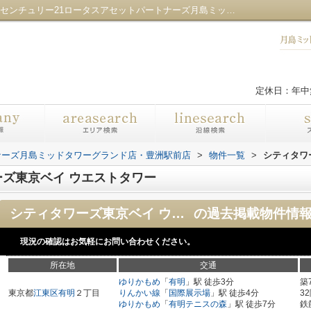
シティタワーズ東京ベイ ウエストタワー／センチュリー21ロータスアセットパートナーズ月島ミッドタワーグランド店・豊洲駅前店
定休日：年中
ナーズ月島ミッドタワーグランド店・豊洲駅前店
>
物件一覧
>
シティタワ
ズ東京ベイ ウエストタワー
シティタワーズ東京ベイ ウエストタワー
の過去掲載物件情
現況の確認はお気軽にお問い合わせください。
所在地
交通
ゆりかもめ
「
有明
」駅 徒歩3分
築
東京都
江東区
有明
２丁目
りんかい線
「
国際展示場
」駅 徒歩4分
3
ゆりかもめ
「
有明テニスの森
」駅 徒歩7分
鉄