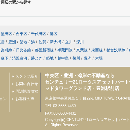
ー周辺の駅から探す
墨田区
/
台東区
/
千代田区
/
港区
東雲
/
豊洲
/
築地
/
湊
/
佐賀
/
新大橋
/
立川
/
深川
有楽町線
/
日比谷線
/
都営新宿線
/
半蔵門線
/
京葉線
/
東西線
/
都営浅草線
/
森下
/
清澄白河
/
勝どき
/
築地
/
越中島
/
菊川
/
豊洲
/
木場
中央区・豊洲・湾岸の不動産なら
スタッフ紹介
センチュリー21ロータスアセットパー
お問い合わせ
ッドタワーグランド店・豊洲駅前店
周辺施設検索
東京都中央区月島１丁目22-1 MID TOWER GRAND 1
ョン
お客様の声
TEL:03-3533-4430
FAX:03-3533-4431
Copyright(c) CENTURY21ロータスアセットパ
All Rights Reserved.