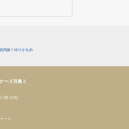
総武線
/
ゆりかもめ
トナーズ月島ミ
階 (126)
ートナーズ