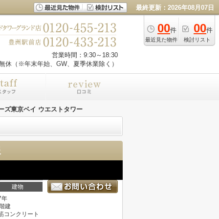
最終更新：2026年08月07日
00
00
件
件
最近見た物件
検討リスト
営業時間：9:30～18:30
無休（※年末年始、GW、夏季休業除く）
ーズ東京ベイ ウエストタワー
報
建物
7年
2階建
筋コンクリート