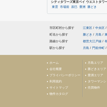
シティタワーズ東京ベイ ウエストタワ
東雲
市場前
辰巳
豊洲
勝どき
市区町村から探す
江東区
/
中央区
/
町名から探す
勝どき
/
月島
/
路線から探す
都営大江戸線
/
駅から探す
月島
/
門前仲町
/
ホーム
月島エリア
会社概要
勝どきエリア
プライバシーポリシー
豊洲エリア
利用規約
タワーマンシ
サイトマップ
売買物件
物件カタログ