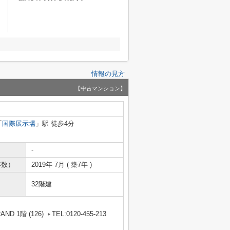
情報の見方
【中古マンション】
「
国際展示場
」駅 徒歩4分
-
年数）
2019年 7月 ( 築7年 )
32階建
D 1階 (126)
TEL:0120-455-213