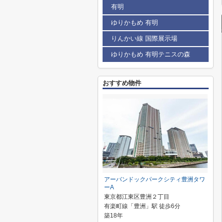
有明
ゆりかもめ 有明
りんかい線 国際展示場
ゆりかもめ 有明テニスの森
おすすめ物件
アーバンドックパークシティ豊洲タワ
ーA
東京都江東区豊洲２丁目
有楽町線「豊洲」駅 徒歩6分
築18年