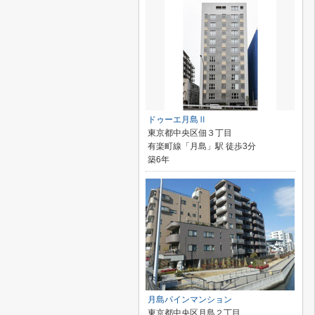
ドゥーエ月島Ⅱ
東京都中央区佃３丁目
有楽町線「月島」駅 徒歩3分
築6年
月島パインマンション
東京都中央区月島２丁目