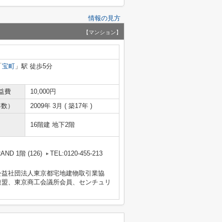
情報の見方
【マンション】
「
宝町
」駅 徒歩5分
益費
10,000円
年数）
2009年 3月 ( 築17年 )
16階建 地下2階
D 1階 (126)
TEL:0120-455-213
公益社団法人東京都宅地建物取引業協
連盟、東京商工会議所会員、センチュリ