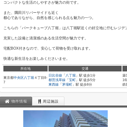
コンパクトな生活のしやすさが魅力の街です。
また、隅田川リバーサイドも近く
都心でありながら、自然を感じられる点も魅力の一つ。
こちらの「パークキューブ八丁堀」は八丁堀駅近くの好立地に佇むレジデ
充実した設備と清潔感のある生活空間が魅力です。
宅配BOX付きなので、安心して荷物を受け取れます。
快適な新生活をお楽しみくださいませ。
所在地
交通
日比谷線
「
八丁堀
」駅 徒歩1分
築
東京都
中央区
八丁堀
４丁目8-
都営浅草線
「
宝町
」駅 徒歩5分
1
7
東西線
「
茅場町
」駅 徒歩8分
鉄
物件情報
周辺施設