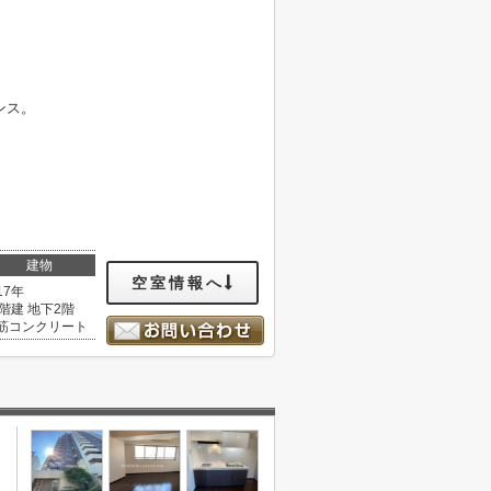
ンス。
建物
空室情報へ
17年
6階建 地下2階
筋コンクリート