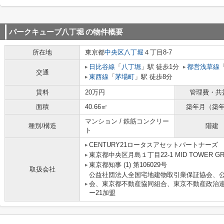
パークキューブ八丁堀
の物件概要
所在地
東京都
中央区
八丁堀
４丁目8-7
日比谷線
「
八丁堀
」駅 徒歩1分
都営浅草線
交通
東西線
「
茅場町
」駅 徒歩8分
賃料
20万円
管理費・共
面積
40.66㎡
築年月（築
マンション / 鉄筋コンクリー
種別/構造
階建
ト
CENTURY21ロータスアセットパートナーズ
東京都中央区月島１丁目22-1 MID TOWER GRAN
東京都知事 (1) 第106029号
取扱会社
公益社団法人全国宅地建物取引業保証協会、
会、東京都不動産協同組合、東京不動産政治
ー21加盟