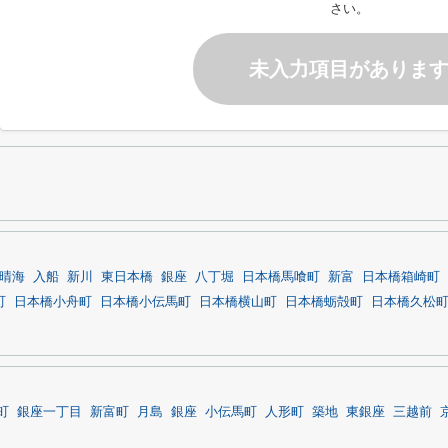
さい。
未入力項目がありま
晴海
入船
新川
東日本橋
銀座
八丁堀
日本橋馬喰町
新富
日本橋箱崎町
町
日本橋小舟町
日本橋小伝馬町
日本橋横山町
日本橋蛎殻町
日本橋久松
町
銀座一丁目
新富町
月島
銀座
小伝馬町
人形町
築地
東銀座
三越前