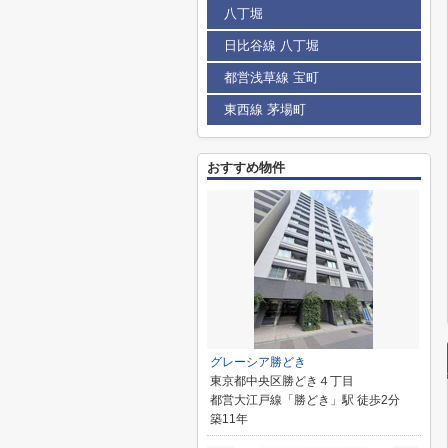
八丁堀
日比谷線 八丁堀
都営浅草線 宝町
東西線 茅場町
おすすめ物件
グレーシア勝どき
東京都中央区勝どき４丁目
都営大江戸線「勝どき」駅 徒歩2分
築11年