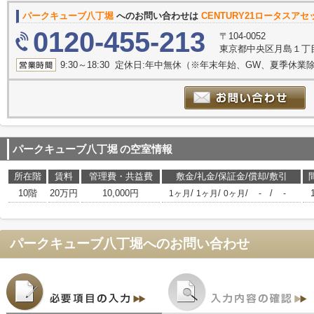
パークキューブ八丁堀
へのお問い合わせは
CENTURY21ロータスア
0120-455-213
〒104-0052
東京都中央区月島１丁目22-1
9:30～18:30 定休日:年中無休（※年末年始、GW、夏季休業
パークキューブ八丁堀
の空室情報
所在階
賃料
管理費・共益費
敷金/礼金/保証金/償却/敷引
10階
20万円
10,000円
/
/
/
/
1ヶ月
1ヶ月
0ヶ月
-
-
パークキューブ八丁堀
へのお問い合わせ