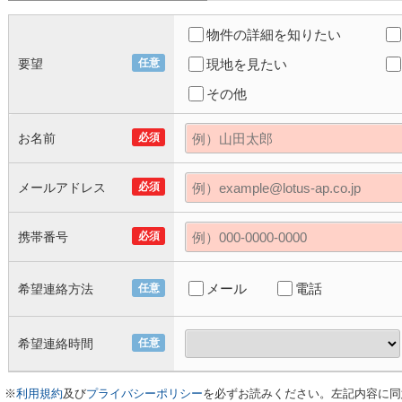
物件の詳細を知りたい
要望
任意
現地を見たい
その他
お名前
必須
メールアドレス
必須
携帯番号
必須
メール
電話
希望連絡方法
任意
希望連絡時間
任意
※
利用規約
及び
プライバシーポリシー
を必ずお読みください。左記内容に同