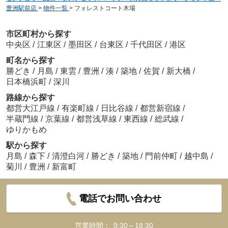
豊洲駅前店
>
物件一覧
>
フォレストコート木場
市区町村から探す
中央区
/
江東区
/
墨田区
/
台東区
/
千代田区
/
港区
町名から探す
勝どき
/
月島
/
東雲
/
豊洲
/
湊
/
築地
/
佐賀
/
新大橋
/
日本橋浜町
/
深川
路線から探す
都営大江戸線
/
有楽町線
/
日比谷線
/
都営新宿線
/
半蔵門線
/
京葉線
/
都営浅草線
/
東西線
/
総武線
/
ゆりかもめ
駅から探す
月島
/
森下
/
清澄白河
/
勝どき
/
築地
/
門前仲町
/
越中島
/
菊川
/
豊洲
/
新富町
電話でお問い合わせ
営業時間：
9:30～18:30