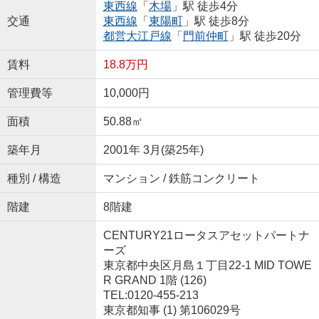
東西線
「
木場
」駅 徒歩4分
交通
東西線
「
東陽町
」駅 徒歩8分
都営大江戸線
「
門前仲町
」駅 徒歩20分
賃料
18.8万円
管理費等
10,000円
面積
50.88㎡
築年月
2001年 3月(築25年)
種別 / 構造
マンション / 鉄筋コンクリート
階建
8階建
CENTURY21ロータスアセットパートナ
ーズ
東京都中央区月島１丁目22-1 MID TOWE
R GRAND 1階 (126)
TEL:0120-455-213
東京都知事 (1) 第106029号