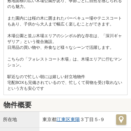
敷地面積の広い木場公園があり、季節ごとに自然を感じられる
のも魅力。
また園内には桜の木に囲まれたバーベキュー場やテニスコート
もあり、子供から大人まで幅広く楽しむことができます。
木場公園と並ぶ木場エリアのシンボル的な存在は、「深川ギャ
ザリア」という複合施設。
日用品の買い物や、外食など様々なシーンで活躍します。
こちらの「フォレストコート木場」は、木場エリアに佇むマン
ション。
駅近なので忙しい朝には嬉しい好立地物件
宅配BOXも完備されているので、忙しくて荷物を受け取れない
という方も安心です
物件概要
所在地
東京都
江東区
東陽
３丁目５-９