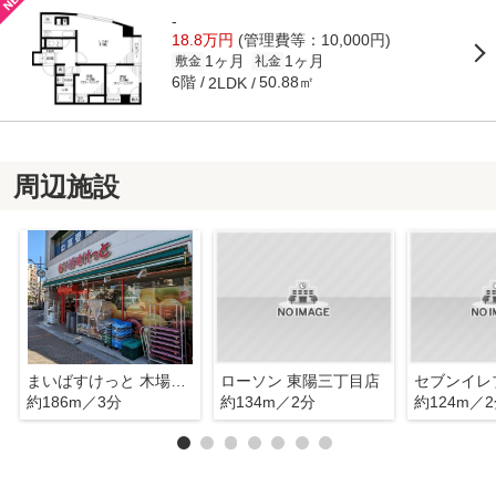
-
18.8万円
(管理費等：10,000円)
1ヶ月
1ヶ月
敷金
礼金
6階
50.88㎡
2LDK
周辺施設
まいばすけっと 木場駅前店
ローソン 東陽三丁目店
セブンイレ
約186m／3分
約134m／2分
約124m／