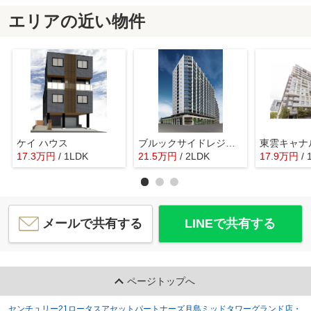
エリアの近い物件
ケイ ハウス
ブルックサイドレジデンス木場
17.3
万
円
/ 1LDK
21.5
万
円
/ 2LDK
17.9
万
円
/
メールで共有する
LINEで共有する
ページトップへ
センチュリー21ロータスアセットパートナーズ月島ミッドタワーグランド店・