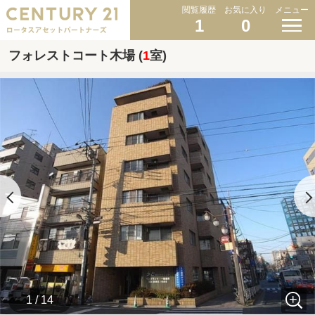
閲覧履歴
お気に入り
メニュー
1
0
フォレストコート木場 (
1
室)
1 / 14