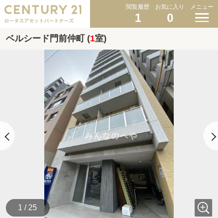
閲覧履歴
お気に入り
メニュー
1
0
ベルシード門前仲町 (
1
室)
1 / 25