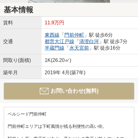
基本情報
賃料
11.9万円
東西線
「
門前仲町
」駅 徒歩6分
交通
都営大江戸線
「
清澄白河
」駅 徒歩7分
半蔵門線
「
水天宮前
」駅 徒歩16分
間取り(面積)
1K(26.20㎡)
築年月
2019年 4月(築7年)
お問い合わせ(無料)
ベルシード門前仲町
門前仲町エリアは下町風情が残る利便性の高い街。