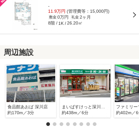
-
11.9万円
(管理費等：15,000円)
0万円
2ヶ月
敷金
礼金
8階
26.20㎡
1K
周辺施設
食品館あおば 深川店
まいばすけっと深川２丁目店
約170m／3分
約438m／6分
約402m／