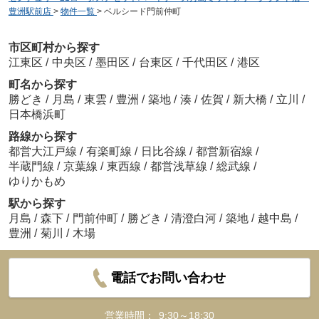
豊洲駅前店
>
物件一覧
>
ベルシード門前仲町
市区町村から探す
江東区
/
中央区
/
墨田区
/
台東区
/
千代田区
/
港区
町名から探す
勝どき
/
月島
/
東雲
/
豊洲
/
築地
/
湊
/
佐賀
/
新大橋
/
立川
/
日本橋浜町
路線から探す
都営大江戸線
/
有楽町線
/
日比谷線
/
都営新宿線
/
半蔵門線
/
京葉線
/
東西線
/
都営浅草線
/
総武線
/
ゆりかもめ
駅から探す
月島
/
森下
/
門前仲町
/
勝どき
/
清澄白河
/
築地
/
越中島
/
豊洲
/
菊川
/
木場
電話でお問い合わせ
営業時間：
9:30～18:30