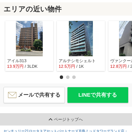
エリアの近い物件
アイル313
アルテシモシェルト
ヴァンクー
13.9
万
円
/ 3LDK
12.5
万
円
/ 1K
12.8
万
円
/ 
メールで共有する
LINEで共有する
ページトップへ
センチュリー21ロータスアセットパートナーズ月島ミッドタワーグランド店・