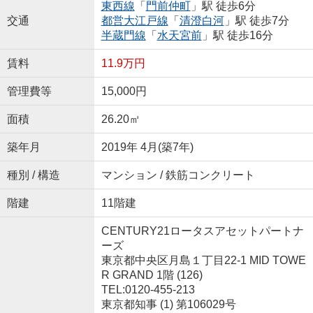
東西線
「
門前仲町
」駅 徒歩6分
交通
都営大江戸線
「
清澄白河
」駅 徒歩7分
半蔵門線
「
水天宮前
」駅 徒歩16分
賃料
11.9万円
管理費等
15,000円
面積
26.20㎡
築年月
2019年 4月(築7年)
種別 / 構造
マンション / 鉄筋コンクリート
階建
11階建
CENTURY21ロータスアセットパートナ
ーズ
東京都中央区月島１丁目22-1 MID TOWE
R GRAND 1階 (126)
TEL:0120-455-213
東京都知事 (1) 第106029号