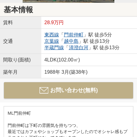
基本情報
賃料
28.9万円
東西線
「
門前仲町
」駅 徒歩5分
交通
京葉線
「
越中島
」駅 徒歩13分
半蔵門線
「
清澄白河
」駅 徒歩13分
間取り(面積)
4LDK(102.00㎡)
築年月
1988年 3月(築38年)
お問い合わせ(無料)
ML門前仲町
門前仲町は下町の雰囲気を持ちつつ、
最近ではカフェやショップもオープンしたのでオシャレ感もプ