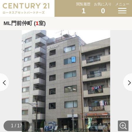
閲覧履歴
お気に入り
メニュー
1
0
ML門前仲町 (
1
室)
1 / 17