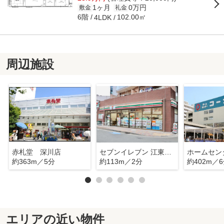
1ヶ月
0万円
敷金
礼金
6階
102.00㎡
4LDK
周辺施設
赤札堂 深川店
セブンイレブン 江東門前仲町1丁目店
約363m／5分
約113m／2分
約402m／
エリアの近い物件