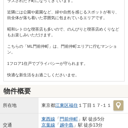
ラスされた下町になってきています。
近隣には公園や庭園など、緑や自然を感じるスポットが有り、
街全体が落ち着いた雰囲気に包まれているエリアです。
昭和レトロな喫茶店も多いので、のんびりと喫茶店めくりなど
もお楽しみいただけます。
こちらの「ML門前仲町」は、門前仲町エリアに佇むマンショ
ン。
1フロア1住戸でプライバシーが守られます。
快適な新生活をお過ごしくださいませ。
物件概要
所在地
東京都
江東区
福住
１丁目１７-１１
東西線
「
門前仲町
」駅 徒歩5分
交通
京葉線
「
越中島
」駅 徒歩13分