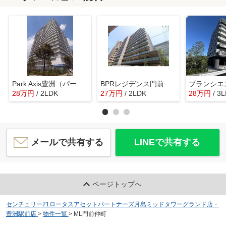
Park Axis豊洲（パークアクシス豊洲）
BPRレジデンス門前仲町
ブランシエ
28
万
円
/ 2LDK
27
万
円
/ 2LDK
28
万
円
/ 3
メールで共有する
LINEで共有する
ページトップへ
センチュリー21ロータスアセットパートナーズ月島ミッドタワーグランド店・
豊洲駅前店
>
物件一覧
>
ML門前仲町