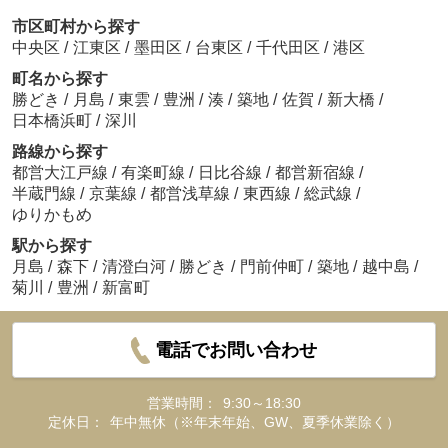
市区町村から探す
中央区
/
江東区
/
墨田区
/
台東区
/
千代田区
/
港区
町名から探す
勝どき
/
月島
/
東雲
/
豊洲
/
湊
/
築地
/
佐賀
/
新大橋
/
日本橋浜町
/
深川
路線から探す
都営大江戸線
/
有楽町線
/
日比谷線
/
都営新宿線
/
半蔵門線
/
京葉線
/
都営浅草線
/
東西線
/
総武線
/
ゆりかもめ
駅から探す
月島
/
森下
/
清澄白河
/
勝どき
/
門前仲町
/
築地
/
越中島
/
菊川
/
豊洲
/
新富町
電話でお問い合わせ
営業時間：
9:30～18:30
定休日：
年中無休（※年末年始、GW、夏季休業除く）