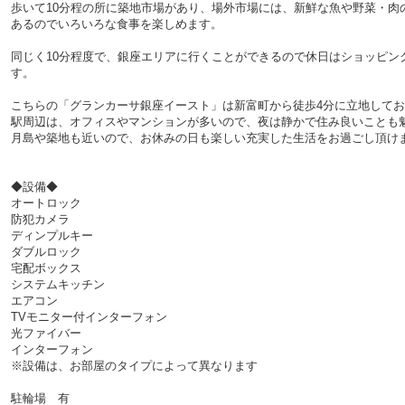
歩いて10分程の所に築地市場があり、場外市場には、新鮮な魚や野菜・肉
あるのでいろいろな食事を楽しめます。
同じく10分程度で、銀座エリアに行くことができるので休日はショッピン
す。
こちらの「グランカーサ銀座イースト」は新富町から徒歩4分に立地して
駅周辺は、オフィスやマンションが多いので、夜は静かで住み良いことも
月島や築地も近いので、お休みの日も楽しい充実した生活をお過ごし頂け
◆設備◆
オートロック
防犯カメラ
ディンプルキー
ダブルロック
宅配ボックス
システムキッチン
エアコン
TVモニター付インターフォン
光ファイバー
インターフォン
※設備は、お部屋のタイプによって異なります
駐輪場 有