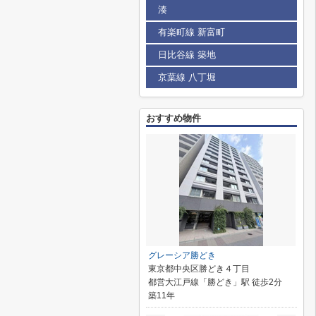
湊
有楽町線 新富町
日比谷線 築地
京葉線 八丁堀
おすすめ物件
グレーシア勝どき
東京都中央区勝どき４丁目
都営大江戸線「勝どき」駅 徒歩2分
築11年