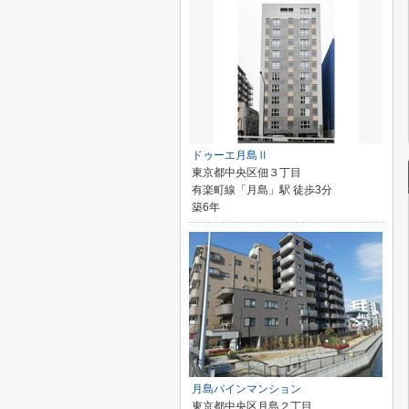
ドゥーエ月島Ⅱ
東京都中央区佃３丁目
有楽町線「月島」駅 徒歩3分
築6年
月島パインマンション
東京都中央区月島２丁目