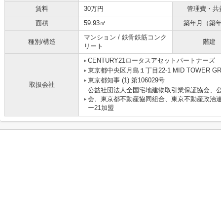
賃料
30万円
管理費・共
面積
59.93㎡
築年月（築
マンション / 鉄骨鉄筋コンク
種別/構造
階建
リート
CENTURY21ロータスアセットパートナーズ
東京都中央区月島１丁目22-1 MID TOWER GRAN
東京都知事 (1) 第106029号
取扱会社
公益社団法人全国宅地建物取引業保証協会、
会、東京都不動産協同組合、東京不動産政治
ー21加盟