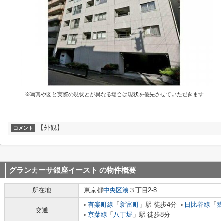
※写真や図と実際の現状とが異なる場合は現状を優先させていただきます
【外観】
コメント
グランカーサ銀座イースト
の物件概要
所在地
東京都
中央区
湊
３丁目2-8
有楽町線
「
新富町
」駅 徒歩4分
日比谷線
「
交通
京葉線
「
八丁堀
」駅 徒歩8分