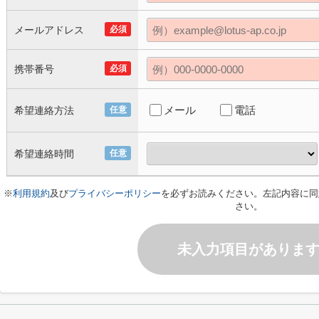
メールアドレス
必須
携帯番号
必須
メール
電話
希望連絡方法
任意
希望連絡時間
任意
※
利用規約
及び
プライバシーポリシー
を必ずお読みください。左記内容に同
さい。
未入力項目がありま