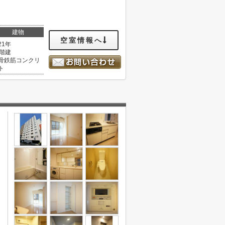
建物
空室情報へ
21年
2階建
骨鉄筋コンクリ
ト