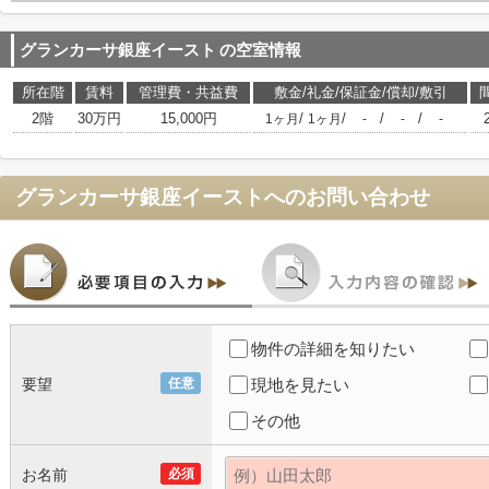
グランカーサ銀座イースト
の空室情報
所在階
賃料
管理費・共益費
敷金/礼金/保証金/償却/敷引
2階
30万円
15,000円
/
/
/
/
1ヶ月
1ヶ月
-
-
-
グランカーサ銀座イースト
へのお問い合わせ
物件の詳細を知りたい
要望
任意
現地を見たい
その他
お名前
必須