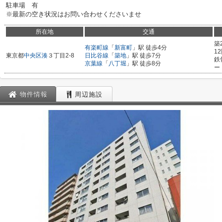
駐車場 有
※最新の空き状況はお問い合わせくださいませ
所在地
交通
築
有楽町線
「
新富町
」駅 徒歩4分
1
東京都
中央区
湊
３丁目2-8
日比谷線
「
築地
」駅 徒歩7分
鉄
京葉線
「
八丁堀
」駅 徒歩8分
ー
物件情報
周辺施設