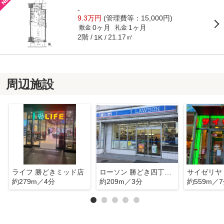
-
9.3万円
(管理費等：15,000円)
0ヶ月
1ヶ月
敷金
礼金
2階
21.17㎡
1K
周辺施設
ライフ 勝どきミッド店
ローソン 勝どき四丁目店
約279m／4分
約209m／3分
約559m／