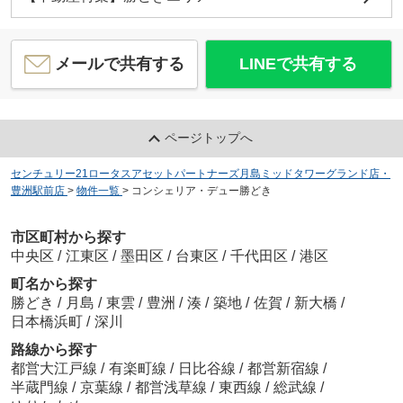
メールで共有する
LINEで共有する
ページトップへ
センチュリー21ロータスアセットパートナーズ月島ミッドタワーグランド店・
豊洲駅前店
>
物件一覧
>
コンシェリア・デュー勝どき
市区町村から探す
中央区
/
江東区
/
墨田区
/
台東区
/
千代田区
/
港区
町名から探す
勝どき
/
月島
/
東雲
/
豊洲
/
湊
/
築地
/
佐賀
/
新大橋
/
日本橋浜町
/
深川
路線から探す
都営大江戸線
/
有楽町線
/
日比谷線
/
都営新宿線
/
半蔵門線
/
京葉線
/
都営浅草線
/
東西線
/
総武線
/