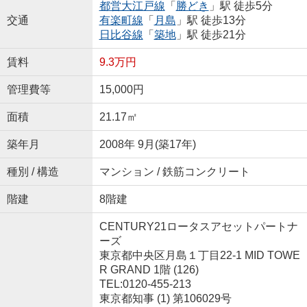
都営大江戸線
「
勝どき
」駅 徒歩5分
交通
有楽町線
「
月島
」駅 徒歩13分
日比谷線
「
築地
」駅 徒歩21分
賃料
9.3万円
管理費等
15,000円
面積
21.17㎡
築年月
2008年 9月(築17年)
種別 / 構造
マンション / 鉄筋コンクリート
階建
8階建
CENTURY21ロータスアセットパートナ
ーズ
東京都中央区月島１丁目22-1 MID TOWE
R GRAND 1階 (126)
TEL:0120-455-213
東京都知事 (1) 第106029号