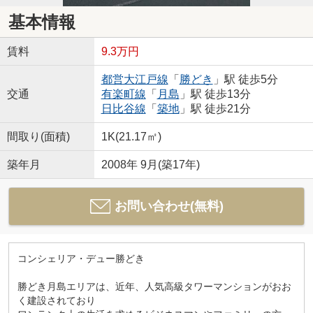
基本情報
賃料
9.3万円
都営大江戸線
「
勝どき
」駅 徒歩5分
交通
有楽町線
「
月島
」駅 徒歩13分
日比谷線
「
築地
」駅 徒歩21分
間取り(面積)
1K(21.17㎡)
築年月
2008年 9月(築17年)
お問い合わせ(無料)
コンシェリア・デュー勝どき
勝どき月島エリアは、近年、人気高級タワーマンションがおお
く建設されており