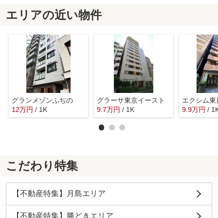
エリアの近い物件
グランメゾンふぢの
グラーサ東京イースト
エクシム東
12
万
円
/ 1K
9.7
万
円
/ 1K
9.9
万
円
/ 1
こだわり特集
【不動産特集】月島エリア
【不動産特集】勝どきエリア