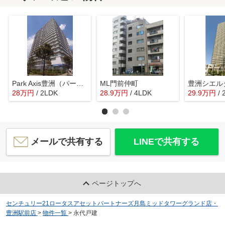
Park Axis豊洲（パークアクシス豊洲）
ML門前仲町
豊洲シエル
28
万
円
/ 2LDK
28.9
万
円
/ 4LDK
29.9
万
円
/
メールで共有する
LINEで共有する
ページトップへ
センチュリー21ロータスアセットパートナーズ月島ミッドタワーグランド店・
豊洲駅前店
>
物件一覧
>
永代戸建