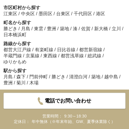
市区町村から探す
江東区
/
中央区
/
墨田区
/
台東区
/
千代田区
/
港区
町名から探す
勝どき
/
月島
/
東雲
/
豊洲
/
築地
/
湊
/
佐賀
/
新大橋
/
立川
/
日本橋浜町
路線から探す
都営大江戸線
/
有楽町線
/
日比谷線
/
都営新宿線
/
半蔵門線
/
京葉線
/
東西線
/
都営浅草線
/
総武線
/
ゆりかもめ
駅から探す
月島
/
森下
/
門前仲町
/
勝どき
/
清澄白河
/
築地
/
越中島
/
豊洲
/
菊川
/
木場
電話でお問い合わせ
営業時間：
9:30～18:30
定休日：
年中無休（※年末年始、GW、夏季休業除く）