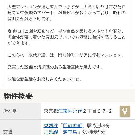
大型マンションが建ち並んでいますが、大通り以外は古びた戸
建てや中低層のアパート、雑居ビルが多くなっており、昭和の
雰囲気が残る下町です。
近隣には公園や庭園など、緑や自然を感じるスポットが有り、
街全体が落ち着いた雰囲気でいつでも気軽に自然を感じること
ができます。
こちらの「永代戸建」は、門前仲町エリアに佇むマンション。
充実した設備と清潔感のある生活空間が魅力です。
快適な新生活をお楽しみくださいませ。
物件概要
所在地
東京都
江東区
永代
２丁目２７-２
東西線
「
門前仲町
」駅 徒歩4分
交通
京葉線
「
越中島
」駅 徒歩9分