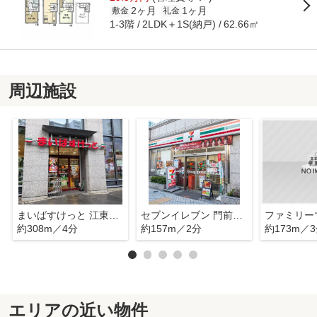
2ヶ月
1ヶ月
敷金
礼金
1-3階
2LDK＋1S(納戸)
62.66㎡
周辺施設
まいばすけっと 江東永代2丁目店
セブンイレブン 門前仲町駅西店
約308m／4分
約157m／2分
約173m／
エリアの近い物件