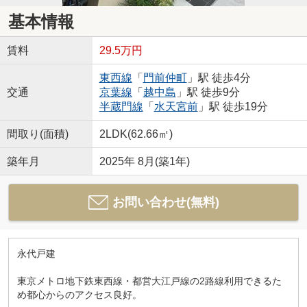
基本情報
賃料
29.5万円
東西線
「
門前仲町
」駅 徒歩4分
交通
京葉線
「
越中島
」駅 徒歩9分
半蔵門線
「
水天宮前
」駅 徒歩19分
間取り(面積)
2LDK(62.66㎡)
築年月
2025年 8月(築1年)
お問い合わせ(無料)
永代戸建
東京メトロ地下鉄東西線・都営大江戸線の2路線利用できるた
め都心からのアクセス良好。