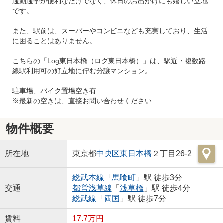
通勤通学が便利なだけでなく、休日のお出かけにも嬉しい立地
です。
また、駅前は、スーパーやコンビニなども充実しており、生活
に困ることはありません。
こちらの「Log東日本橋（ログ東日本橋）」は、駅近・複数路
線駅利用可の好立地に佇む分譲マンション。
駐車場、バイク置場空き有
※最新の空きは、直接お問い合わせください
物件概要
所在地
東京都
中央区
東日本橋
２丁目26-2
総武本線
「
馬喰町
」駅 徒歩3分
交通
都営浅草線
「
浅草橋
」駅 徒歩4分
総武線
「
両国
」駅 徒歩7分
賃料
17.7万円