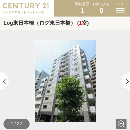
閲覧履歴
お気に入り
メニュー
1
0
Log東日本橋（ログ東日本橋） (
1
室)
1 / 22