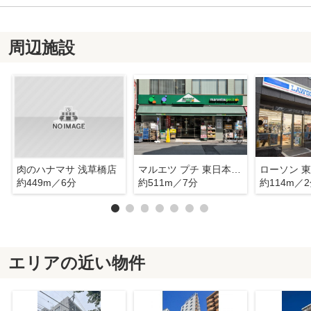
周辺施設
肉のハナマサ 浅草橋店
マルエツ プチ 東日本橋三丁目店
約449m／6分
約511m／7分
約114m／
エリアの近い物件