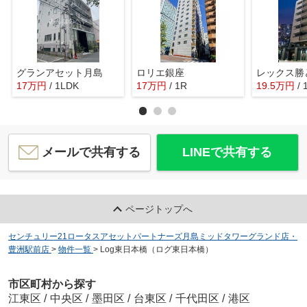
グランアセット月島
ロリエ銀座
17
万
円
/ 1LDK
17
万
円
/ 1R
19.5
万
円
/
メールで共有する
LINEで共有する
ページトップへ
センチュリー21ロータスアセットパートナーズ月島ミッドタワーグランド店・
豊洲駅前店
>
物件一覧
>
Log東日本橋（ログ東日本橋）
市区町村から探す
江東区
/
中央区
/
墨田区
/
台東区
/
千代田区
/
港区