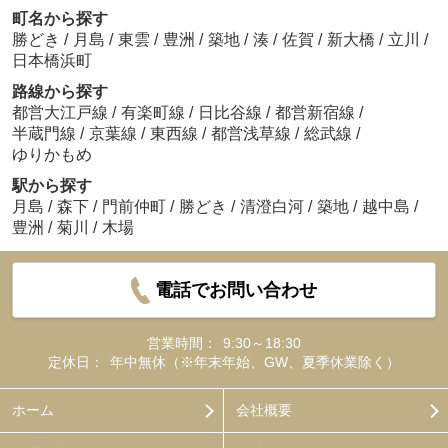
町名から探す
勝どき
/
月島
/
東雲
/
豊洲
/
築地
/
湊
/
佐賀
/
新大橋
/
立川
/
日本橋浜町
路線から探す
都営大江戸線
/
有楽町線
/
日比谷線
/
都営新宿線
/
半蔵門線
/
京葉線
/
東西線
/
都営浅草線
/
総武線
/
ゆりかもめ
駅から探す
月島
/
森下
/
門前仲町
/
勝どき
/
清澄白河
/
築地
/
越中島
/
豊洲
/
菊川
/
木場
電話でお問い合わせ
営業時間：
9:30～18:30
定休日：
年中無休（※年末年始、GW、夏季休業除く）
ホーム
会社概要